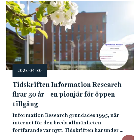
e
h
å
l
l
e
t
2025-04-30
Tidskriften Information Research
firar 30 år – en pionjär för öppen
tillgång
Information Research grundades 1995, när
internet för den breda allmänheten
fortfarande var nytt. Tidskriften har under ...