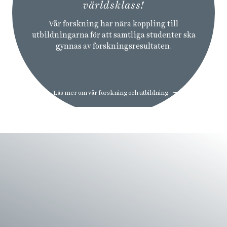
e
världsklass!
o
h
t
Vår forskning har nära koppling till
å
utbildningarna för att samtliga studenter ska
e
l
gynnas av forskningsresultaten.
k
l
e
s
t
h
Läs mer om vår forskning och utbildning
ö
g
s
B
k
i
o
l
l
d
a
l
n
ä