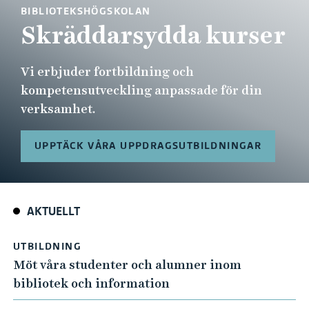
n
BIBLIOTEKSHÖGSKOLAN
k
Skräddarsydda kurser
a
r
Vi erbjuder fortbildning och
kompetensutveckling anpassade för din
verksamhet.
UPPTÄCK VÅRA UPPDRAGSUTBILDNINGAR
AKTUELLT
UTBILDNING
Möt våra studenter och alumner inom
bibliotek och information