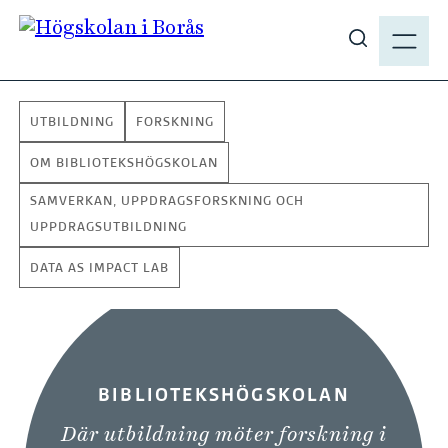
H
M
o
E
V
p
N
i
p
Y
s
a
UTBILDNING
FORSKNING
a
t
s
i
OM BIBLIOTEKSHÖGSKOLAN
ö
l
SAMVERKAN, UPPDRAGSFORSKNING OCH
k
l
UPPDRAGSUTBILDNING
p
h
å
u
DATA AS IMPACT LAB
h
v
B
b
u
.
i
d
s
i
b
e
BIBLIOTEKSHÖGSKOLAN
n
l
n
Där utbildning möter forskning i
i