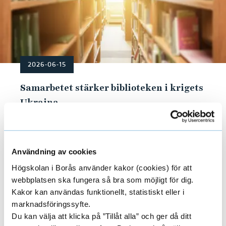
2026-06-15
Samarbetet stärker biblioteken i krigets
Ukraina
Samtidigt som bomberna faller och elen är
avstängd, arbetar ukrainska bibliotekarier
med att möta invånarna på nya sätt och
Användning av cookies
planera för en framtid där kriget är slut.
Högskolan i Borås använder kakor (cookies) för att
webbplatsen ska fungera så bra som möjligt för dig.
Kakor kan användas funktionellt, statistiskt eller i
marknadsföringssyfte.
Du kan välja att klicka på ”Tillåt alla” och ger då ditt