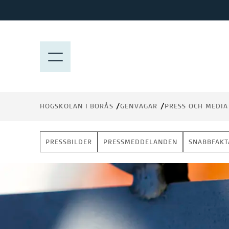
H
o
p
p
M
a
E
t
N
i
Y
l
HÖGSKOLAN I BORÅS
GENVÄGAR
PRESS OCH MEDIA
l
h
u
PRESSBILDER
PRESSMEDDELANDEN
SNABBFAKT
v
u
d
i
n
n