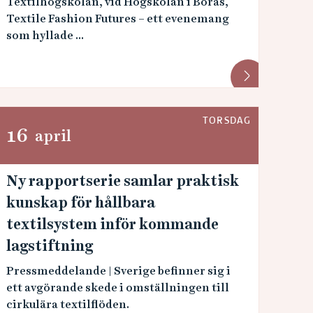
Textilhögskolan, vid Högskolan i Borås,
Textile Fashion Futures – ett evenemang
som hyllade ...
TORSDAG
16
april
Ny rapportserie samlar praktisk
kunskap för hållbara
textilsystem inför kommande
lagstiftning
Pressmeddelande | Sverige befinner sig i
ett avgörande skede i omställningen till
cirkulära textilflöden.