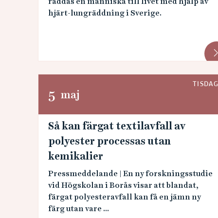
räddas en människa till livet med hjälp av
hjärt-lungräddning i Sverige.
TISDA
5
maj
Så kan färgat textilavfall av
polyester processas utan
kemikalier
Pressmeddelande | En ny forskningsstudie
vid Högskolan i Borås visar att blandat,
färgat polyesteravfall kan få en jämn ny
färg utan vare ...