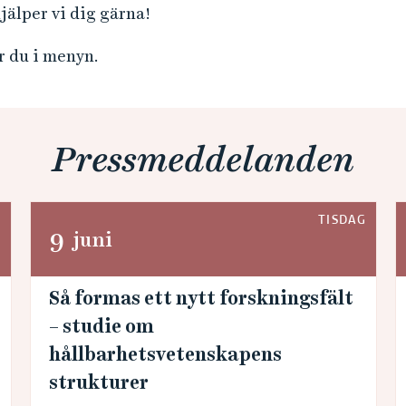
jälper vi dig gärna!
r du i menyn.
Pressmeddelanden
G
TISDAG
9
juni
Så formas ett nytt forskningsfält
– studie om
hållbarhetsvetenskapens
strukturer