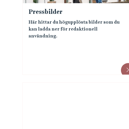
ä
Pressbilder
n
Här hittar du högupplösta bilder som du
kan ladda ner för redaktionell
k
användning.
a
r