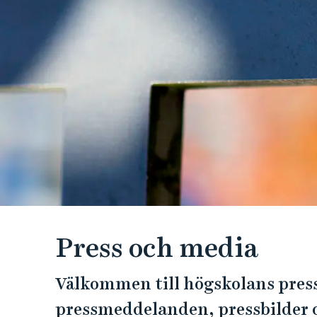
e
h
å
l
l
e
t
Press och media
Välkommen till högskolans press
pressmeddelanden, pressbilder o