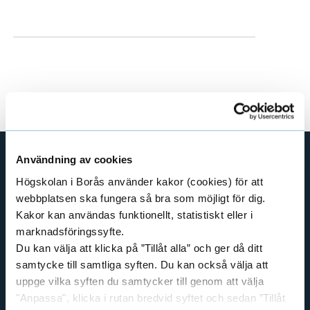
e
h
å
l
l
e
t
Användning av cookies
GENVÄGAR
Högskolan i Borås använder kakor (cookies) för att
webbplatsen ska fungera så bra som möjligt för dig.
BIBLIOTEKSHÖGSKOLAN
Kakor kan användas funktionellt, statistiskt eller i
TEXTILHÖGSKOLAN
marknadsföringssyfte.
BIBLIOTEKS- OCH INFORMATIONSVETENSKAP
Du kan välja att klicka på ”Tillåt alla” och ger då ditt
HANDEL OCH IT
samtycke till samtliga syften. Du kan också välja att
uppge vilka syften du samtycker till genom att välja
MÄNNISKAN I VÅRDEN
"Anpassa", klicka i rutan bredvid syftet och sedan ”Tillåt
PEDAGOGISKT ARBETE