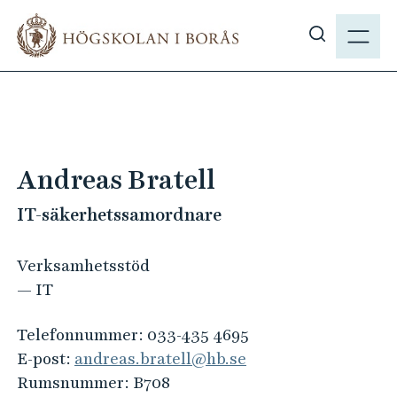
H
M
o
E
V
p
N
i
p
Y
s
a
a
t
s
i
ö
l
Andreas Bratell
k
l
p
IT-säkerhetssamordnare
h
å
u
h
v
Verksamhetsstöd
b
u
— IT
.
d
s
i
Telefonnummer:
033-435 4695
e
n
E-post:
andreas.bratell@hb.se
n
Rumsnummer:
B708