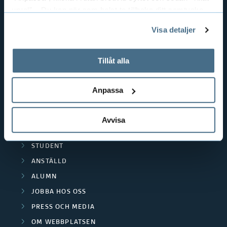
PEDAGOGISKT ARBETE
urval”. Du kan när som helst ta tillbaka ditt samtycke
genom att öppna CookieBot på vår sida och klicka på ”Ta
RESURSÅTERVINNING
Visa detaljer
tillbaka samtycke”.
TEXTIL OCH MODE
På fliken "Information" kan du läsa om hur kakorna
POLISUTBILDNING
används och hur vi och våra leverantörer inhämtar och
Tillåt alla
SCIENCE PARK BORÅS
behandlar personuppgifter.
Anpassa
POPULÄRA LÄNKAR
UTBILDNINGAR
Avvisa
FORSKNING
STUDENT
ANSTÄLLD
ALUMN
JOBBA HOS OSS
PRESS OCH MEDIA
OM WEBBPLATSEN