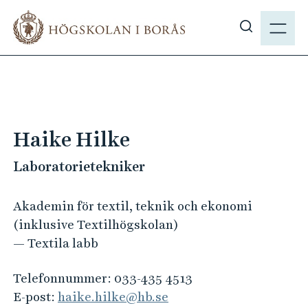
H
M
o
E
V
p
N
i
p
Y
s
a
a
t
s
i
ö
l
Haike Hilke
k
l
p
Laboratorietekniker
h
å
u
h
v
Akademin för textil, teknik och ekonomi
b
u
(inklusive Textilhögskolan)
.
d
— Textila labb
s
i
e
n
Telefonnummer:
033-435 4513
n
E-post:
haike.hilke@hb.se