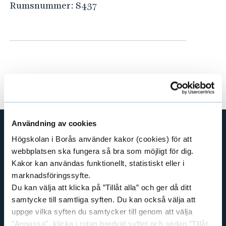
e
Rumsnummer:
S437
h
å
l
l
e
t
Användning av cookies
Högskolan i Borås använder kakor (cookies) för att
GENVÄGAR
webbplatsen ska fungera så bra som möjligt för dig.
BIBLIOTEKSHÖGSKOLAN
Kakor kan användas funktionellt, statistiskt eller i
TEXTILHÖGSKOLAN
marknadsföringssyfte.
Du kan välja att klicka på ”Tillåt alla” och ger då ditt
BIBLIOTEKS- OCH INFORMATIONSVETENSKAP
samtycke till samtliga syften. Du kan också välja att
HANDEL OCH IT
uppge vilka syften du samtycker till genom att välja
MÄNNISKAN I VÅRDEN
"Anpassa", klicka i rutan bredvid syftet och sedan ”Tillåt