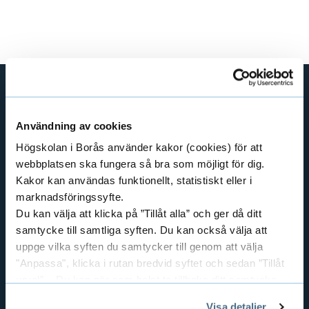
e
h
å
l
l
e
t
GENVÄGAR
Användning av cookies
BIBLIOTEKSHÖGSKOLAN
Högskolan i Borås använder kakor (cookies) för att
TEXTILHÖGSKOLAN
webbplatsen ska fungera så bra som möjligt för dig.
BIBLIOTEKS- OCH INFORMATIONSVETENSKAP
Kakor kan användas funktionellt, statistiskt eller i
HANDEL OCH IT
marknadsföringssyfte.
Du kan välja att klicka på ”Tillåt alla” och ger då ditt
MÄNNISKAN I VÅRDEN
samtycke till samtliga syften. Du kan också välja att
PEDAGOGISKT ARBETE
uppge vilka syften du samtycker till genom att välja
RESURSÅTERVINNING
"Anpassa", klicka i rutan bredvid syftet och sedan ”Tillåt
TEXTIL OCH MODE
urval”. Du kan när som helst ta tillbaka ditt samtycke
genom att öppna CookieBot på vår sida och klicka på ”Ta
POLISUTBILDNING
Visa detaljer