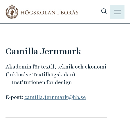
H
M
o
E
V
p
N
i
p
Y
s
a
a
t
s
i
Camilla Jernmark
ö
l
k
l
Akademin för textil, teknik och ekonomi
p
h
(inklusive Textilhögskolan)
å
u
— Institutionen för design
h
v
b
u
E-post:
camilla.jernmark@hb.se
.
d
s
i
e
n
n