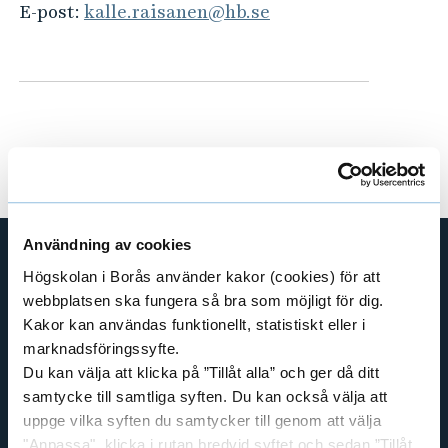
e
E-post:
kalle.raisanen@hb.se
h
å
l
l
e
t
Användning av cookies
Högskolan i Borås använder kakor (cookies) för att
GENVÄGAR
webbplatsen ska fungera så bra som möjligt för dig.
BIBLIOTEKSHÖGSKOLAN
Kakor kan användas funktionellt, statistiskt eller i
TEXTILHÖGSKOLAN
marknadsföringssyfte.
Du kan välja att klicka på ”Tillåt alla” och ger då ditt
BIBLIOTEKS- OCH INFORMATIONSVETENSKAP
samtycke till samtliga syften. Du kan också välja att
HANDEL OCH IT
uppge vilka syften du samtycker till genom att välja
MÄNNISKAN I VÅRDEN
"Anpassa", klicka i rutan bredvid syftet och sedan ”Tillåt