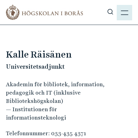
H
M
o
E
V
p
N
i
p
Y
s
a
a
t
s
i
Kalle Räisänen
ö
l
k
Universitetsadjunkt
l
p
h
å
u
Akademin för bibliotek, information,
h
v
pedagogik och IT (inklusive
b
u
Bibliotekshögskolan)
.
d
— Institutionen för
s
i
informationsteknologi
e
n
n
Telefonnummer:
033-435 4371