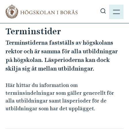
H
M
o
E
V
p
N
i
p
Terminstider
Y
s
a
a
t
Terminstiderna fastställs av högskolans
s
i
rektor och är samma för alla utbildningar
ö
l
på högskolan. Läsperioderna kan dock
k
l
skilja sig åt mellan utbildningar.
p
h
å
u
h
Här hittar du information om
v
b
u
terminsindelningar som gäller generellt för
.
d
alla utbildningar samt läsperioder för de
s
i
utbildningar som har det upplägget.
e
n
n