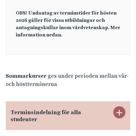
e
h
OBS!
Undantag av terminstider för hösten
å
2026 gäller för vissa utbildningar och
l
antagningskullar inom vårdvetenskap. Mer
l
information nedan.
e
t
Sommarkurser
ges under perioden mellan vår-
och höstterminerna
S
Terminsindelning för alla
studenter
t