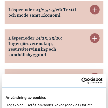
ä
S
Läsperioder 24/25, 25/26: Textil
n
och mode samt Ekonomi
t
g
ä
T
S
Läsperioder 24/25, 25/26:
n
e
Ingenjörsvetenskap,
t
g
r
resursåtervinning och
samhällsbyggnad
ä
L
m
n
ä
i
g
s
n
S
Läsperioder 26/27, 27/28, 28/29:
Textil och mode, ekonomi,
L
p
s
t
ingenjörsvetenskap,
resursåtervinning och
ä
e
i
ä
Användning av cookies
samhällsbyggnad
s
r
Högskolan i Borås använder kakor (cookies) för att
n
n