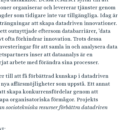
ioner organiserar och levererar tjänster genom
gder som tidigare inte var tillgängliga. Idag är
trängningar att skapa datadriven innovationer.
 sett outnyttjade eftersom databarriärer, ’data
vt ofta förhindrar innovation. Trots dessa
vesteringar för att samla in och analysera data
betspartners inser att dataanalys är en
jat arbete med förändra sina processer.
er till att få förbättrad kunskap i datadriven
e nya affärsmöjligheter som uppstå. Ett annat
 att skapa konkurrensfördelar genom att
apa organisatoriska förmågor. Projekts
n sociotekniska resurser förbättra datadriven
kt: