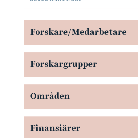
p
l
a
Forskare/Medarbetare
t
t
Forskargrupper
f
o
Områden
r
m
a
Finansiärer