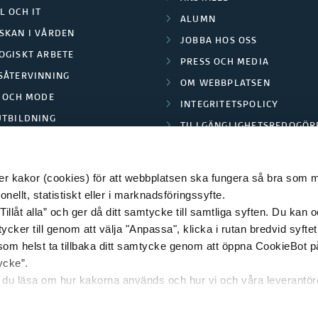
L OCH IT
ALUMN
SKAN I VÅRDEN
JOBBA HOS OSS
OGISKT ARBETE
PRESS OCH MEDIA
SÅTERVINNING
OM WEBBPLATSEN
L OCH MODE
INTEGRITETSPOLICY
UTBILDNING
TILLGÄNGLIGHETSREDOGÖR
E PARK BORÅS
 kakor (cookies) för att webbplatsen ska fungera så bra som möj
ellt, statistiskt eller i marknadsföringssyfte.
Tillåt alla” och ger då ditt samtycke till samtliga syften. Du kan o
© 2026 HÖGSKOLAN I BORÅS
ycker till genom att välja "Anpassa", klicka i rutan bredvid syfte
 som helst ta tillbaka ditt samtycke genom att öppna CookieBot p
ycke”.
n du läsa om hur kakorna används och hur vi och våra leverantö