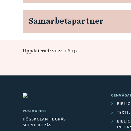
r
o
Samarbetspartner
c
h
Uppdaterad: 2024-06-19
e
k
o
s
GENVÄGA
BIBLI
y
POSTADRESS
TEXTI
HÖGSKOLAN I BORÅS
s
BIBLIO
501 90 BORÅS
INFOR