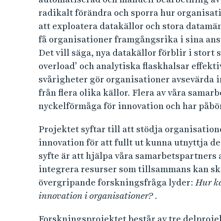
o
radikalt förändra och sporra hur organisat
att exploatera datakällor och stora datamän
v
få organisationer framgångsrika i sina ans
a
Det vill säga, nya datakällor förblir i stort
overload’ och analytiska flaskhalsar effekti
t
svårigheter gör organisationer avsevärda in
från flera olika källor. Flera av våra samar
i
nyckelförmåga för innovation och har påbör
o
Projektet syftar till att stödja organisation
n
innovation för att fullt ut kunna utnyttja d
syfte är att hjälpa våra samarbetspartners
:
integrera resurser som tillsammans kan sk
övergripande forskningsfråga lyder:
Hur ka
a
innovation i organisationer?
.
l
Forskningsprojektet består av tre delproje