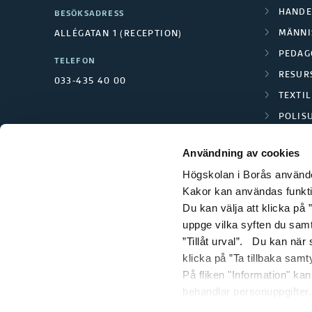
t
HANDE
BESÖKSADRESS
MÄNNI
ALLÉGATAN 1 (RECEPTION)
e
PEDAG
TELEFON
m
RESUR
033-435 40 00
TEXTI
POLIS
SCIENC
Användning av cookies
Högskolan i Borås använder
Kakor kan användas funktion
Du kan välja att klicka på ”
uppge vilka syften du samt
”Tillåt urval”. Du kan när
klicka på ”Ta tillbaka samt
På fliken "Information" ka
behandlar personuppgifter.