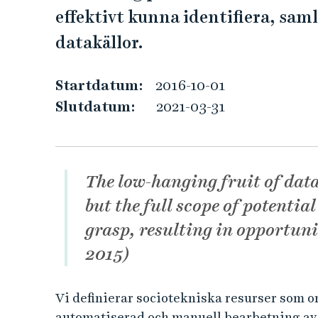
a
e
effektivt kunna identifiera, sam
h
d
å
datakällor.
l
r
l
Startdatum:
2016-10-01
e
i
Slutdatum:
2021-03-31
t
v
e
The low-hanging fruit of dat
n
but the full scope of potential
grasp, resulting in opportuni
i
2015)
n
n
Vi definierar sociotekniska resurser som o
automatiserad och manuell bearbetning av ny