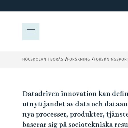
H
o
Datadriven innovati
p
p
M
algoritmer, plattfor
a
E
t
och ekosystem
N
i
Y
l
HÖGSKOLAN I BORÅS
FORSKNING
FORSKNINGSPOR
l
h
u
v
D
u
Datadriven innovation kan defin
d
a
utnyttjandet av data och dataanal
i
nya processer, produkter, tjäns
n
t
n
baserar sig på sociotekniska res