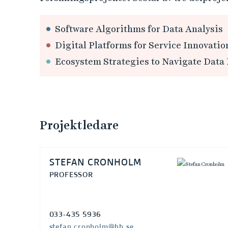
g
Software Algorithms for Data Analysis
o
Digital Platforms for Service Innovatio
r
Ecosystem Strategies to Navigate Data 
i
t
Projektledare
m
e
STEFAN CRONHOLM
r
PROFESSOR
,
033-435 5936
stefan.cronholm@hb.se