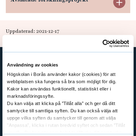
s
e
E
i
h
x
å
n
l
p
g
Uppdaterad: 2021-12-17
l
b
a
e
o
t
n
r
d
g
Användning av cookies
GENVÄGAR
s
e
Högskolan i Borås använder kakor (cookies) för att
BIBLIOTEKSHÖGSKOLAN
s
webbplatsen ska fungera så bra som möjligt för dig.
r
TEXTILHÖGSKOLAN
Kakor kan användas funktionellt, statistiskt eller i
t
BIBLIOTEKS- OCH INFORMATIONSVETENSKAP
marknadsföringssyfte.
a
a
Du kan välja att klicka på ”Tillåt alla” och ger då ditt
HANDEL OCH IT
d
A
samtycke till samtliga syften. Du kan också välja att
MÄNNISKAN I VÅRDEN
uppge vilka syften du samtycker till genom att välja
v
PEDAGOGISKT ARBETE
"Anpassa", klicka i rutan bredvid syftet och sedan ”Tillåt
RESURSÅTERVINNING
urval”. Du kan när som helst ta tillbaka ditt samtycke
s