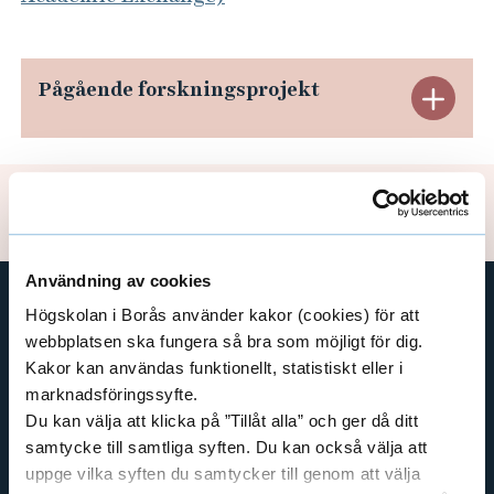
A
e
W
h
å
A
Pågående forskningsprojekt
l
(
E
l
P
x
e
o
t
p
l
Uppdaterad: 2025-08-12
i
a
s
n
Användning av cookies
h
d
Högskolan i Borås använder kakor (cookies) för att
N
GENVÄGAR
webbplatsen ska fungera så bra som möjligt för dig.
a
e
Kakor kan användas funktionellt, statistiskt eller i
BIBLIOTEKSHÖGSKOLAN
t
marknadsföringssyfte.
r
TEXTILHÖGSKOLAN
Du kan välja att klicka på ”Tillåt alla” och ger då ditt
i
BIBLIOTEKS- OCH INFORMATIONSVETENSKAP
a
samtycke till samtliga syften. Du kan också välja att
o
HANDEL OCH IT
uppge vilka syften du samtycker till genom att välja
P