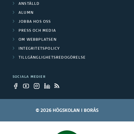
r
ANSTÄLLD
g
ALUMN
JOBBA HOS OSS
r
PRESS OCH MEDIA
u
OM WEBBPLATSEN
p
INTEGRITETSPOLICY
TILLGÄNGLIGHETSREDOGÖRELSE
p
e
SOCIALA MEDIER
r
© 2026 HÖGSKOLAN I BORÅS