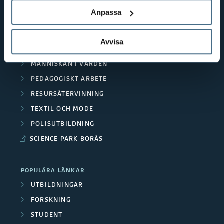
n
BIBLIOTEKSHÖGSKOLAN
Anpassa
r
TEXTILHÖGSKOLAN
d
BIBLIOTEKS- OCH INFORMATIONSVETENSKAP
a
Avvisa
e
HANDEL OCH IT
O
r
MÄNNISKAN I VÅRDEN
m
PEDAGOGISKT ARBETE
a
RESURSÅTERVINNING
r
F
TEXTIL OCH MODE
å
o
POLISUTBILDNING
d
SCIENCE PARK BORÅS
r
e
s
POPULÄRA LÄNKAR
n
k
UTBILDNINGAR
FORSKNING
a
STUDENT