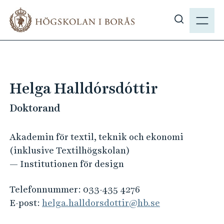
H
M
o
E
V
p
N
i
p
Y
s
a
a
t
s
i
Helga Halldórsdóttir
ö
l
k
Doktorand
l
p
h
å
u
Akademin för textil, teknik och ekonomi
h
v
(inklusive Textilhögskolan)
b
u
— Institutionen för design
.
d
s
i
Telefonnummer:
033-435 4276
e
n
E-post:
helga.halldorsdottir@hb.se
n