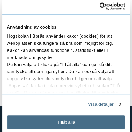
Till forskarens publikationer i DiVA
(Digitala Vetenskapliga Arkivet)
Användning av cookies
Högskolan i Borås använder kakor (cookies) för att
webbplatsen ska fungera så bra som möjligt för dig.
Kakor kan användas funktionellt, statistiskt eller i
Områden
marknadsföringssyfte.
E
Du kan välja att klicka på ”Tillåt alla” och ger då ditt
x
samtycke till samtliga syften. Du kan också välja att
uppge vilka syften du samtycker till genom att välja
p
Forskargrupper
"Anpassa", klicka i rutan bredvid syftet och sedan ”Tillåt
E
urval”. Du kan när som helst ta tillbaka ditt samtycke
a
x
genom att öppna CookieBot på vår sida och klicka på ”Ta
Visa detaljer
n
tillbaka samtycke”.
p
På fliken "Information" kan du läsa om hur kakorna
d
används och hur vi och våra leverantörer inhämtar och
Tillåt alla
a
GENVÄGAR
behandlar personuppgifter.
e