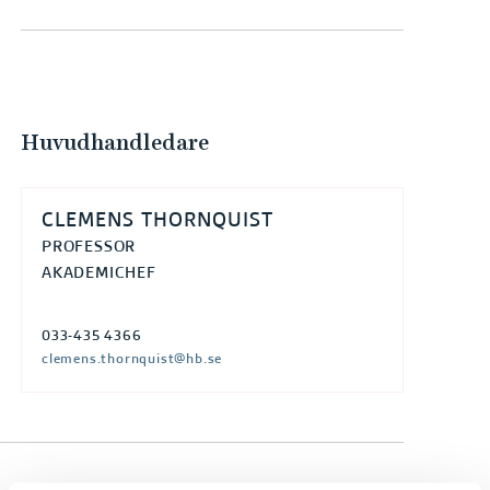
e
h
å
l
l
Huvudhandledare
e
t
CLEMENS THORNQUIST
PROFESSOR
AKADEMICHEF
033-435 4366
clemens.thornquist@hb.se