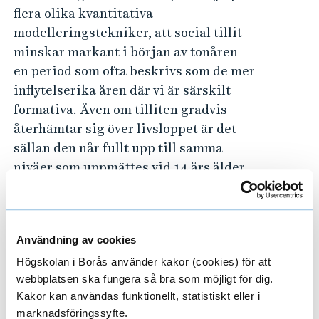
flera olika kvantitativa
modelleringstekniker, att social tillit
minskar markant i början av tonåren –
en period som ofta beskrivs som de mer
inflytelserika åren där vi är särskilt
formativa. Även om tilliten gradvis
återhämtar sig över livsloppet är det
sällan den når fullt upp till samma
nivåer som uppmättes vid 14 års ålder.
Vid närmare undersökning av de ärr som
negativa upplevelser kan lämna visade
avhandlingen även att
Användning av cookies
ungdomsarbetslöshet – men inte
Högskolan i Borås använder kakor (cookies) för att
vuxenarbetslöshet – lämnar långvariga
webbplatsen ska fungera så bra som möjligt för dig.
spår i människors sociala tillit, som
Kakor kan användas funktionellt, statistiskt eller i
marknadsföringssyfte.
dessutom varar långt in i vuxenlivet.