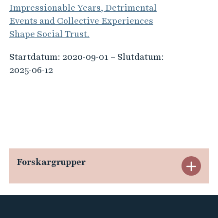
Impressionable Years, Detrimental
Events and Collective Experiences
Shape Social Trust.
Startdatum: 2020-09-01 – Slutdatum:
2025-06-12
Forskargrupper
E
x
p