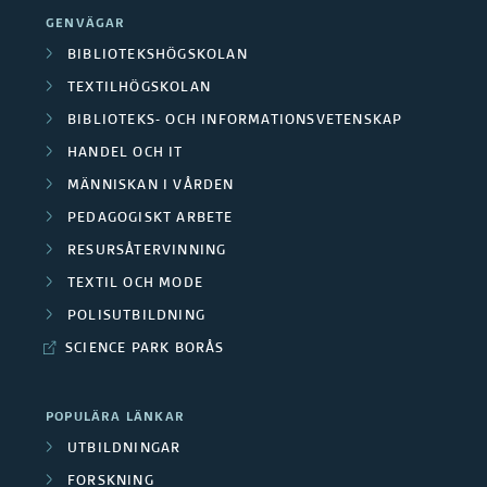
a
GENVÄGAR
n
BIBLIOTEKSHÖGSKOLAN
TEXTILHÖGSKOLAN
d
BIBLIOTEKS- OCH INFORMATIONSVETENSKAP
e
HANDEL OCH IT
r
MÄNNISKAN I VÅRDEN
PEDAGOGISKT ARBETE
a
RESURSÅTERVINNING
F
TEXTIL OCH MODE
o
POLISUTBILDNING
SCIENCE PARK BORÅS
r
s
POPULÄRA LÄNKAR
k
UTBILDNINGAR
FORSKNING