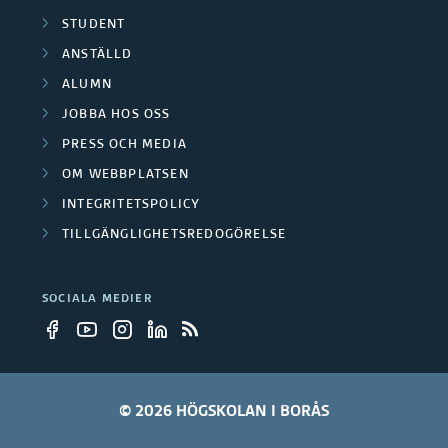
a
STUDENT
r
ANSTÄLLD
g
ALUMN
JOBBA HOS OSS
r
PRESS OCH MEDIA
u
OM WEBBPLATSEN
p
INTEGRITETSPOLICY
TILLGÄNGLIGHETSREDOGÖRELSE
p
e
SOCIALA MEDIER
r
© 2026 HÖGSKOLAN I BORÅS