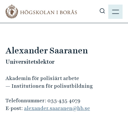
H
M
o
E
V
p
N
i
p
Y
s
a
a
t
s
i
Alexander Saaranen
ö
l
k
Universitetslektor
l
p
h
å
u
Akademin för polisiärt arbete
h
v
— Institutionen för polisutbildning
b
u
.
d
Telefonnummer:
033-435 4079
s
i
E-post:
alexander.saaranen@hb.se
e
n
n