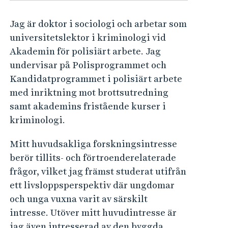
e
h
Jag är doktor i sociologi och arbetar som
å
universitetslektor i kriminologi vid
l
Akademin för polisiärt arbete. Jag
l
undervisar på Polisprogrammet och
e
Kandidatprogrammet i polisiärt arbete
t
med inriktning mot brottsutredning
samt akademins fristående kurser i
kriminologi.
Mitt huvudsakliga forskningsintresse
berör tillits- och förtroenderelaterade
frågor, vilket jag främst studerat utifrån
ett livsloppsperspektiv där ungdomar
och unga vuxna varit av särskilt
intresse. Utöver mitt huvudintresse är
jag även intresserad av den byggda