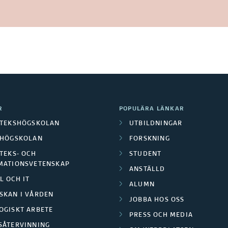
R
POPULÄRA LÄNKAR
OTEKSHÖGSKOLAN
UTBILDNINGAR
LHÖGSKOLAN
FORSKNING
TEKS- OCH
STUDENT
MATIONSVETENSKAP
ANSTÄLLD
L OCH IT
ALUMN
SKAN I VÅRDEN
JOBBA HOS OSS
OGISKT ARBETE
PRESS OCH MEDIA
SÅTERVINNING