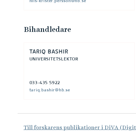
nils-krister.persson@hb.se
Bihandledare
TARIQ BASHIR
UNIVERSITETSLEKTOR
033-435 5922
tariq.bashir@hb.se
Till forskarens publikationer i DiVA (Digi