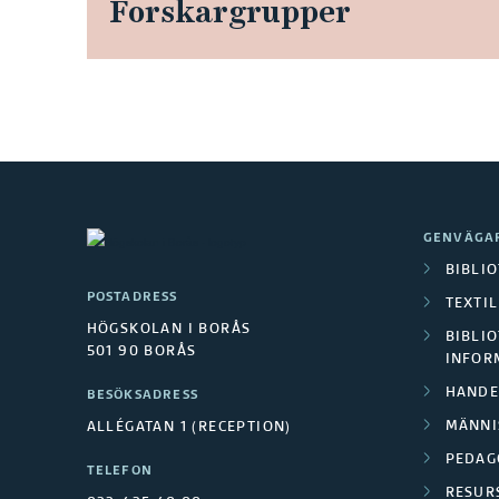
Forskargrupper
B
i
l
GENVÄGA
BIBLI
d
POSTADRESS
TEXTI
HÖGSKOLAN I BORÅS
l
BIBLIO
501 90 BORÅS
INFOR
ä
HANDE
BESÖKSADRESS
MÄNNI
ALLÉGATAN 1 (RECEPTION)
n
PEDAG
TELEFON
RESUR