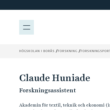
H
o
p
p
M
a
E
t
N
i
Y
l
HÖGSKOLAN I BORÅS
FORSKNING
FORSKNINGSPOR
l
h
u
v
Claude Huniade
u
d
Forskningsassistent
i
n
n
Akademin för textil, teknik och ekonomi (