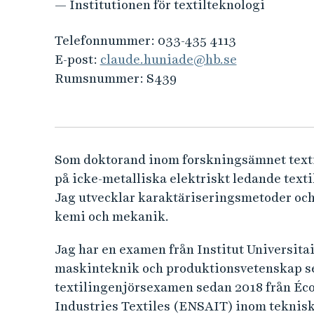
e
— Institutionen för textilteknologi
h
å
Telefonnummer:
033-435 4113
l
E-post:
claude.huniade@hb.se
l
Rumsnummer:
S439
e
t
Som doktorand inom forskningsämnet textil
på icke-metalliska elektriskt ledande texti
Jag utvecklar karaktäriseringsmetoder och
kemi och mekanik.
Jag har en examen från Institut Universita
maskinteknik och produktionsvetenskap se
textilingenjörsexamen sedan 2018 från Éco
Industries Textiles (ENSAIT) inom tekniska