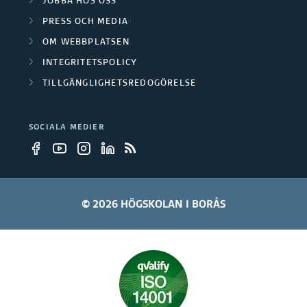
JOBBA HOS OSS
i
PRESS OCH MEDIA
OM WEBBPLATSEN
k
INTEGRITETSPOLICY
a
TILLGÄNGLIGHETSREDOGÖRELSE
t
SOCIALA MEDIER
i
o
n
© 2026 HÖGSKOLAN I BORÅS
e
r