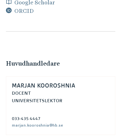
e
Google Scholar
h
ORCID
å
l
l
e
t
Huvudhandledare
MARJAN KOOROSHNIA
DOCENT
UNIVERSITETSLEKTOR
033-435 4447
marjan.kooroshnia@hb.se