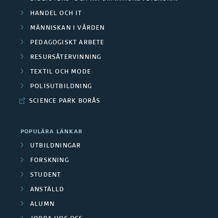
a
e
HANDEL OCH IT
S
r
MÄNNISKAN I VÅRDEN
e
PEDAGOGISKT ARBETE
a
RESURSÅTERVINNING
n
O
TEXTIL OCH MODE
a
m
POLISUTBILDNING
s
SCIENCE PARK BORÅS
r
t
å
POPULÄRA LÄNKAR
e
d
UTBILDNINGAR
p
FORSKNING
e
u
STUDENT
n
ANSTÄLLD
b
ALUMN
l