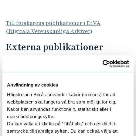
Till forskarens publikationer i DiVA
(Digitala Vetenskapliga Arkivet)
Externa publikationer
https://doi.org/10.1002/col.22830
Jönsson, E. WOVEN LIGHT
INTERFERENCE: Exploring the design
Användning av cookies
possibilities and potentials of dichroic
Högskolan i Borås använder kakor (cookies) för att
filters using textile weaving techniques.
webbplatsen ska fungera så bra som möjligt för dig.
2021. Independent thesis Advanced level
Kakor kan användas funktionellt, statistiskt eller i
(degree of Master of Fine Arts (Two
marknadsföringssyfte.
Years)), 20 credits / 30 HE credits
Du kan välja att klicka på ”Tillåt alla” och ger då ditt
samtycke till samtliga syften. Du kan också välja att