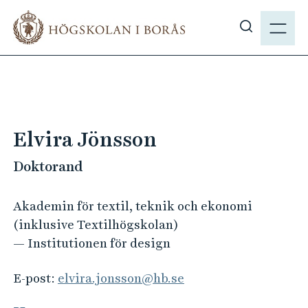
H
M
o
E
V
p
N
i
p
Y
s
a
a
t
s
i
ö
l
Elvira Jönsson
k
l
p
Doktorand
h
å
u
h
v
Akademin för textil, teknik och ekonomi
b
u
(inklusive Textilhögskolan)
.
d
— Institutionen för design
s
i
e
n
E-post:
elvira.jonsson@hb.se
n