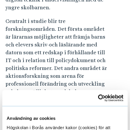
yngre skolbarnen.
Centralt i studie blir tre
forskningsområden. Det första området
är lärarnas möjligheter att främja barns
och elevers skriv-och läslärande med
datorn som ett redskap i förhållande till
IT och i relation till policydokument och
politiska reformer. Det andra området är
aktionsforskning som arena för
professionell förändring och utveckling
och dess möjligheter och behov som
forskningsmetodologi. Det tredje
området är hur skolan, lärare, elever och
undervisningen berörs och påverkas av
Användning av cookies
reformer och olika politiska
Högskolan i Borås använder kakor (cookies) för att