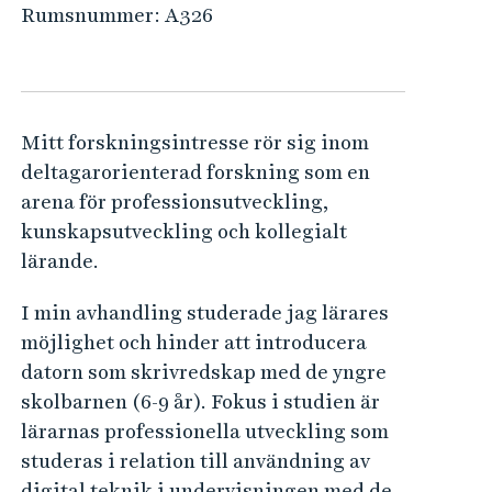
e
Rumsnummer:
A326
h
å
l
l
Mitt forskningsintresse rör sig inom
e
deltagarorienterad forskning som en
t
arena för professionsutveckling,
kunskapsutveckling och kollegialt
lärande.
I min avhandling studerade jag lärares
möjlighet och hinder att introducera
datorn som skrivredskap med de yngre
skolbarnen (6-9 år). Fokus i studien är
lärarnas professionella utveckling som
studeras i relation till användning av
digital teknik i undervisningen med de