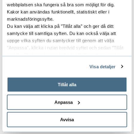
svängningar. Fokus i avhandlingen är
webbplatsen ska fungera så bra som möjligt för dig.
också att pröva och utveckla
Kakor kan användas funktionellt, statistiskt eller i
Praktikarkitektur som teoretiskt
marknadsföringssyfte.
ramverk.
Du kan välja att klicka på ”Tillåt alla” och ger då ditt
samtycke till samtliga syften. Du kan också välja att
uppge vilka syften du samtycker till genom att välja
Avhandlingstitel
"Anpassa", klicka i rutan bredvid syftet och sedan ”Tillåt
urval”. Du kan när som helst ta tillbaka ditt samtycke
"Vi får ju inte riktigt förutsättningarna
genom att öppna CookieBot på vår sida och klicka på ”Ta
Visa detaljer
för att genomföra det som vi vill" : en
tillbaka samtycke”.
studie om lärare möjligheter och hinder
På fliken "Information" kan du läsa om hur kakorna
används och hur vi och våra leverantörer inhämtar och
till förändring och förbättring i
Tillåt alla
behandlar personuppgifter.
praktiken, 2013
Anpassa
Avvisa