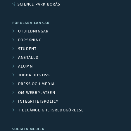
SCIENCE PARK BORÅS
n
a
POPULÄRA LÄNKAR
s
UTBILDNINGAR
FORSKNING
t
STUDENT
e
ANSTÄLLD
p
ALUMN
JOBBA HOS OSS
u
PRESS OCH MEDIA
b
OM WEBBPLATSEN
l
INTEGRITETSPOLICY
TILLGÄNGLIGHETSREDOGÖRELSE
i
k
SOCIALA MEDIER