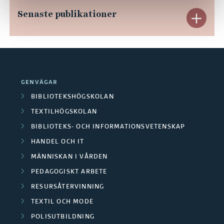
Senaste publikationer
E
x
p
a
GENVÄGAR
n
BIBLIOTEKSHÖGSKOLAN
TEXTILHÖGSKOLAN
d
BIBLIOTEKS- OCH INFORMATIONSVETENSKAP
e
HANDEL OCH IT
r
MÄNNISKAN I VÅRDEN
PEDAGOGISKT ARBETE
a
RESURSÅTERVINNING
S
TEXTIL OCH MODE
e
POLISUTBILDNING