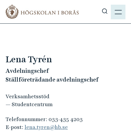
H
M
o
E
V
p
N
i
p
Y
s
a
a
t
s
i
ö
l
Lena Tyrén
k
l
p
Avdelningschef
h
å
u
Ställföreträdande avdelningschef
h
v
b
u
Verksamhetsstöd
.
d
— Studentcentrum
s
i
e
n
Telefonnummer:
033-435 4203
n
E-post:
lena.tyren@hb.se