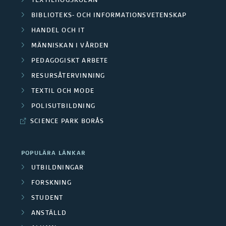
TEXTILHÖGSKOLAN
d
å
BIBLIOTEKS- OCH INFORMATIONSVETENSKAP
a
e
g
HANDEL OCH IT
O
r
MÄNNISKAN I VÅRDEN
å
m
PEDAGOGISKT ARBETE
a
e
RESURSÅTERVINNING
r
F
n
TEXTIL OCH MODE
å
o
POLISUTBILDNING
d
d
SCIENCE PARK BORÅS
r
e
e
s
f
POPULÄRA LÄNKAR
n
k
UTBILDNINGAR
o
FORSKNING
a
r
STUDENT
r
s
ANSTÄLLD