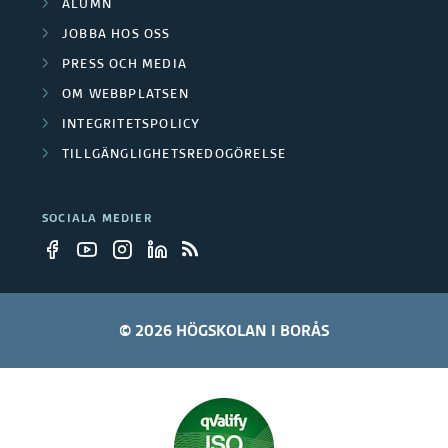
g
ALUMN
k
JOBBA HOS OSS
r
n
PRESS OCH MEDIA
u
i
OM WEBBPLATSEN
p
INTEGRITETSPOLICY
n
TILLGÄNGLIGHETSREDOGÖRELSE
p
g
e
s
SOCIALA MEDIER
r
p
r
o
© 2026 HÖGSKOLAN I BORÅS
j
e