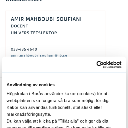
AMIR MAHBOUBI SOUFIANI
DOCENT
UNIVERSITETSLEKTOR
033-435 4649
amir.mahboubi_soufiani@hb.se
Användning av cookies
Till forskarens publikationer i DiVA
Högskolan i Borås använder kakor (cookies) för att
(Digitala Vetenskapliga Arkivet)
webbplatsen ska fungera så bra som möjligt för dig.
Kakor kan användas funktionellt, statistiskt eller i
marknadsföringssyfte.
Du kan välja att klicka på ”Tillåt alla” och ger då ditt
samtycke till samtliga syften. Du kan också välja att