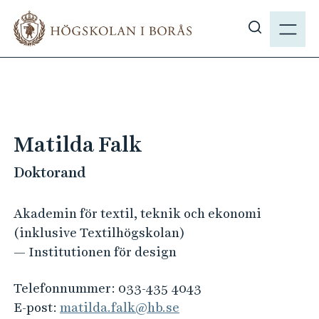
H
M
o
E
V
p
N
i
p
Y
s
a
a
t
s
i
ö
l
Matilda Falk
k
l
p
Doktorand
h
å
u
h
v
Akademin för textil, teknik och ekonomi
b
u
(inklusive Textilhögskolan)
.
d
— Institutionen för design
s
i
e
n
Telefonnummer:
033-435 4043
n
E-post:
matilda.falk@hb.se