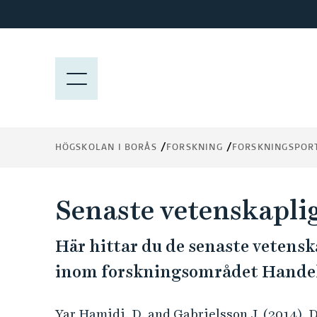
H
o
p
p
M
a
E
t
N
i
Y
l
HÖGSKOLAN I BORÅS
FORSKNING
FORSKNINGSPOR
l
h
u
Senaste vetenskapli
v
u
Här hittar du de senaste vetensk
d
i
inom forskningsområdet Handel oc
n
n
Yar Hamidi. D. and Gabrielsson J. (2014).