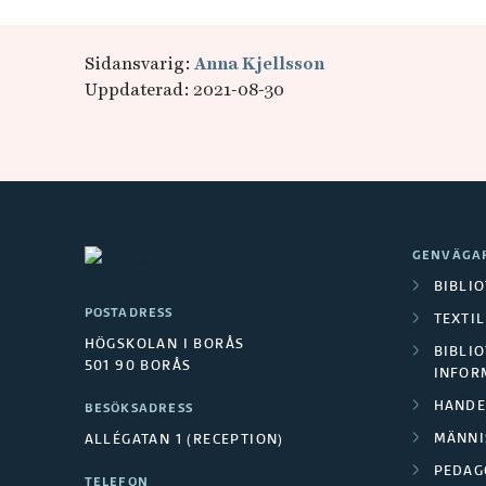
Sidansvarig:
Anna Kjellsson
Uppdaterad: 2021-08-30
GENVÄGA
BIBLI
POSTADRESS
TEXTI
HÖGSKOLAN I BORÅS
BIBLIO
501 90 BORÅS
INFOR
HANDE
BESÖKSADRESS
MÄNNI
ALLÉGATAN 1 (RECEPTION)
PEDAG
TELEFON