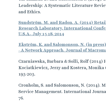
e
Leadership: A Systematic Literature Revie
h
and Ethics.
å
l
Sundström. M. and Radon. A. (2014)
Retail
l
Research Laboratory
,
International Conf
e
U.S.A., July 15-18, 2014
t
Ekström, K. and Salomonson, N. (in press)
- A Network Approach. Journal of Macrom
Czarniawska, Barbara & Solli, Rolf (2014) How
Kociatkiewicz, Jerzy and Kostera, Monika 
193-203.
Cronholm, S. and Salomonson, N. (2014). Me
Service Management. International Journal o
76.