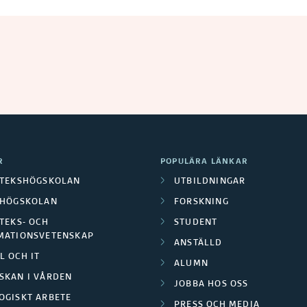
R
POPULÄRA LÄNKAR
OTEKSHÖGSKOLAN
UTBILDNINGAR
LHÖGSKOLAN
FORSKNING
TEKS- OCH
STUDENT
MATIONSVETENSKAP
ANSTÄLLD
L OCH IT
ALUMN
SKAN I VÅRDEN
JOBBA HOS OSS
OGISKT ARBETE
PRESS OCH MEDIA