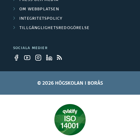
PRESS OCH MEDIA
ö
OM WEBBPLATSEN
r
INTEGRITETSPOLICY
e
TILLGÄNGLIGHETSREDOGÖRELSE
1
8
0
SOCIALA MEDIER
0
© 2026 HÖGSKOLAN I BORÅS