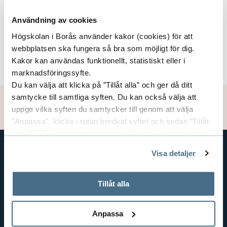
Områden
t
E
s
Användning av cookies
x
b
Högskolan i Borås använder kakor (cookies) för att
p
e
webbplatsen ska fungera så bra som möjligt för dig.
Finansiärer
E
Kakor kan användas funktionellt, statistiskt eller i
t
a
marknadsföringssyfte.
x
y
Du kan välja att klicka på ”Tillåt alla” och ger då ditt
n
d
p
samtycke till samtliga syften. Du kan också välja att
Uppdaterad: 2020-05-20
d
e
uppge vilka syften du samtycker till genom att välja
a
"Anpassa", klicka i rutan bredvid syftet och sedan ”Tillåt
l
e
urval”. Du kan när som helst ta tillbaka ditt samtycke
n
s
genom att öppna CookieBot på vår sida och klicka på ”Ta
r
Visa detaljer
e
d
tillbaka samtycke”.
GENVÄGAR
a
i
På fliken "Information" kan du läsa om hur kakorna
e
BIBLIOTEKSHÖGSKOLAN
används och hur vi och våra leverantörer inhämtar och
i
Tillåt alla
O
behandlar personuppgifter.
r
TEXTILHÖGSKOLAN
n
m
BIBLIOTEKS- OCH INFORMATIONSVETENSKAP
Anpassa
n
a
HANDEL OCH IT