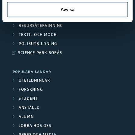
r
o
F
MÄNNISKAN I VÅRDEN
Avvisa
v
å
i
PEDAGOGISKT ARBETE
a
d
RESURSÅTERVINNING
t
n
TEXTIL OCH MODE
e
i
a
POLISUTBILDNING
v
n
n
SCIENCE PARK BORÅS
a
m
s
POPULÄRA LÄNKAR
i
i
UTBILDNINGAR
l
ä
FORSKNING
j
STUDENT
ö
r
ANSTÄLLD
e
e
ALUMN
r
r
JOBBA HOS OSS
f