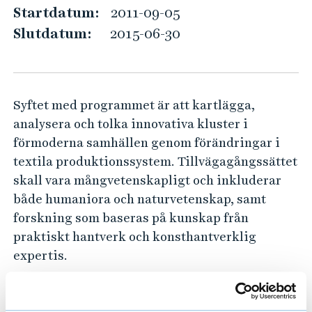
x
e
Startdatum:
2011-09-05
h
t
Slutdatum:
2015-06-30
å
i
l
l
l
a
e
Syftet med programmet är att kartlägga,
k
t
analysera och tolka innovativa kluster i
u
förmoderna samhällen genom förändringar i
l
textila produktionssystem. Tillvägagångssättet
t
skall vara mångvetenskapligt och inkluderar
u
både humaniora och naturvetenskap, samt
r
forskning som baseras på kunskap från
a
praktiskt hantverk och konsthantverklig
r
expertis.
v
e