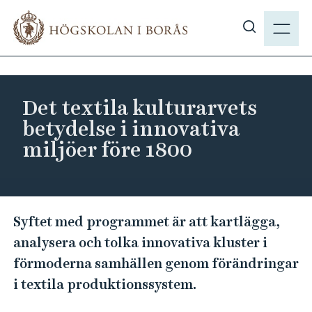
H
M
o
E
V
p
N
i
p
Y
s
a
a
t
Det textila kulturarvets
s
i
betydelse i innovativa
ö
l
miljöer före 1800
k
l
p
h
å
u
h
v
D
b
Syftet med programmet är att kartlägga,
u
e
.
analysera och tolka innovativa kluster i
d
t
s
i
förmoderna samhällen genom förändringar
t
e
n
i textila produktionssystem.
e
n