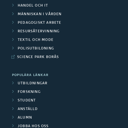
a
k
HANDEL OCH IT
r
e
F
a
MÄNNISKAN I VÅRDEN
å
/
i
PEDAGOGISKT ARBETE
r
d
RESURSÅTERVINNING
M
n
g
TEXTIL OCH MODE
e
e
a
r
POLISUTBILDNING
n
d
n
SCIENCE PARK BORÅS
u
a
s
p
POPULÄRA LÄNKAR
r
i
p
UTBILDNINGAR
b
ä
FORSKNING
e
e
STUDENT
r
r
ANSTÄLLD
t
e
ALUMN
a
r
JOBBA HOS OSS