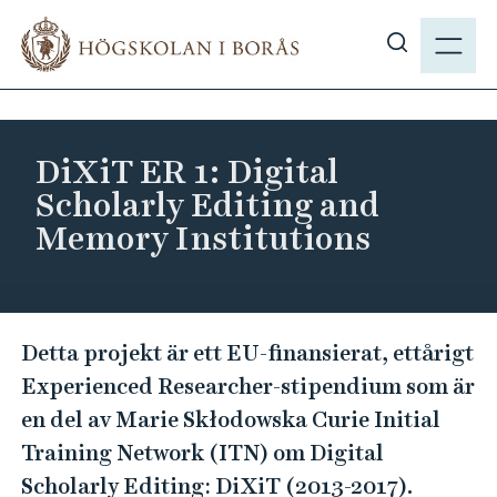
H
M
o
E
V
p
N
i
p
Y
s
a
a
t
DiXiT ER 1: Digital
s
i
Scholarly Editing and
ö
l
Memory Institutions
k
l
p
h
å
u
h
v
D
b
Detta projekt är ett EU-finansierat, ettårigt
u
i
.
Experienced Researcher-stipendium som är
d
X
s
i
en del av Marie Skłodowska Curie Initial
i
e
n
Training Network (ITN) om Digital
T
n
Scholarly Editing: DiXiT (2013-2017).