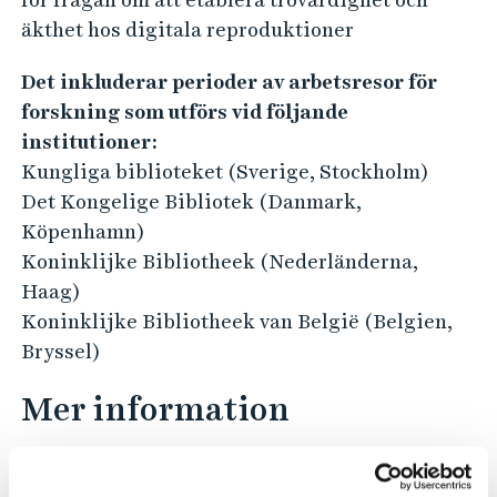
M
äkthet hos digitala reproduktioner
e
m
Det inkluderar perioder av arbetsresor för
o
forskning som utförs vid följande
r
institutioner:
Kungliga biblioteket (Sverige, Stockholm)
y
Det Kongelige Bibliotek (Danmark,
I
Köpenhamn)
n
Koninklijke Bibliotheek (Nederländerna,
s
Haag)
t
Koninklijke Bibliotheek van België (Belgien,
i
Bryssel)
t
Mer information
u
t
För mer information om DiXiT-projektet i
i
allmänhet, och detta ER-projekt i synnerhet, se: