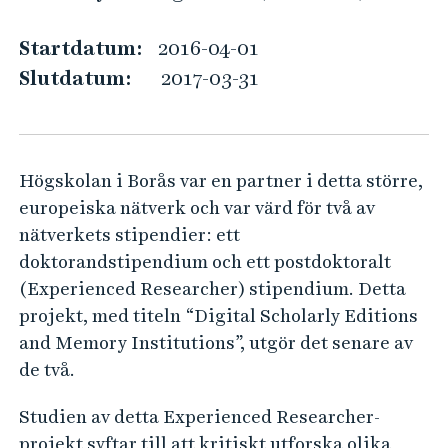
E
e
h
R
Startdatum:
2016-04-01
å
1
Slutdatum:
2017-03-31
l
:
l
D
e
i
t
Högskolan i Borås var en partner i detta större,
g
europeiska nätverk och var värd för två av
i
nätverkets stipendier: ett
t
doktorandstipendium och ett postdoktoralt
a
(Experienced Researcher) stipendium. Detta
l
projekt, med titeln “Digital Scholarly Editions
S
and Memory Institutions”, utgör det senare av
c
de två.
h
Studien av detta Experienced Researcher-
o
projekt syftar till att kritiskt utforska olika