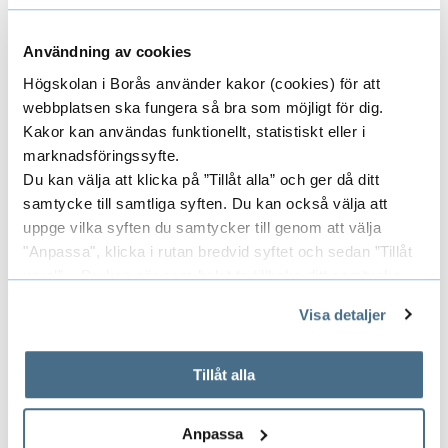
o
DiXiTs webbplatsen
n
DiXiT-bloggen
Användning av cookies
s
Projektsidan för DiXiT på Högskolan i Borås
Högskolan i Borås använder kakor (cookies) för att
webbplats
webbplatsen ska fungera så bra som möjligt för dig.
Kakor kan användas funktionellt, statistiskt eller i
marknadsföringssyfte.
Du kan välja att klicka på ”Tillåt alla” och ger då ditt
samtycke till samtliga syften. Du kan också välja att
Projektledare
uppge vilka syften du samtycker till genom att välja
"Anpassa", klicka i rutan bredvid syftet och sedan ”Tillåt
urval”. Du kan när som helst ta tillbaka ditt samtycke
WOUT DILLEN
genom att öppna CookieBot på vår sida och klicka på ”Ta
Visa detaljer
UNIVERSITETSLEKTOR
tillbaka samtycke”.
På fliken "Information" kan du läsa om hur kakorna
används och hur vi och våra leverantörer inhämtar och
Tillåt alla
behandlar personuppgifter.
033-435 4222
wout.dillen@hb.se
Anpassa