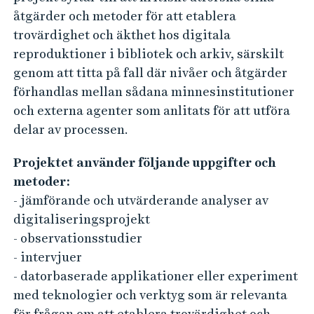
l
åtgärder och metoder för att etablera
a
trovärdighet och äkthet hos digitala
r
reproduktioner i bibliotek och arkiv, särskilt
l
genom att titta på fall där nivåer och åtgärder
y
förhandlas mellan sådana minnesinstitutioner
E
och externa agenter som anlitats för att utföra
d
delar av processen.
i
Projektet använder följande uppgifter och
t
metoder:
i
- jämförande och utvärderande analyser av
n
digitaliseringsprojekt
g
- observationsstudier
a
- intervjuer
- datorbaserade applikationer eller experiment
n
med teknologier och verktyg som är relevanta
d
för frågan om att etablera trovärdighet och