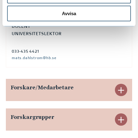
Avvisa
MATS DAHLSTRÖM
DOCENT
UNIVERSITETSLEKTOR
033-435 4421
mats.dahlstrom@hb.se
Forskare/Medarbetare
E
x
p
Forskargrupper
E
a
x