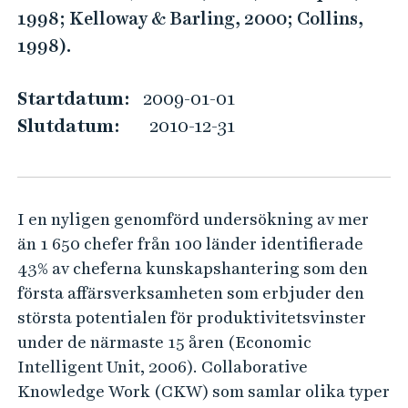
u
e
1998; Kelloway & Barling, 2000; Collins,
h
a
1998).
å
t
l
i
Startdatum:
2009-01-01
l
n
e
Slutdatum:
2010-12-31
g
t
R
e
I en nyligen genomförd undersökning av mer
m
än 1 650 chefer från 100 länder identifierade
o
43% av cheferna kunskapshantering som den
t
första affärsverksamheten som erbjuder den
e
största potentialen för produktivitetsvinster
C
under de närmaste 15 åren (Economic
o
Intelligent Unit, 2006). Collaborative
l
Knowledge Work (CKW) som samlar olika typer