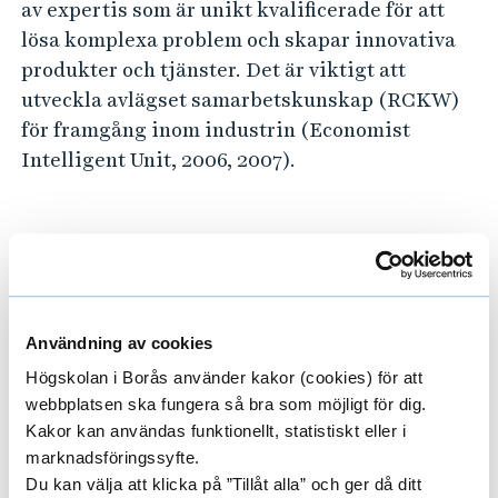
l
av expertis som är unikt kvalificerade för att
a
lösa komplexa problem och skapar innovativa
produkter och tjänster. Det är viktigt att
b
utveckla avlägset samarbetskunskap (RCKW)
o
för framgång inom industrin (Economist
r
Intelligent Unit, 2006, 2007).
a
t
i
v
Projektledare
e
K
Användning av cookies
NASRINE OLSON
n
Högskolan i Borås använder kakor (cookies) för att
DOCENT
o
webbplatsen ska fungera så bra som möjligt för dig.
PROFESSOR, BITRÄDANDE
Kakor kan användas funktionellt, statistiskt eller i
w
marknadsföringssyfte.
l
033-435 4318
Du kan välja att klicka på ”Tillåt alla” och ger då ditt
nasrine.olson@hb.se