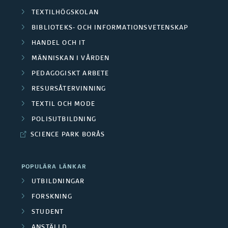
t
F
r
TEXTILHÖGSKOLAN
r
o
BIBLIOTEKS- OCH INFORMATIONSVETENSKAP
a
y
HANDEL OCH IT
r
a
O
MÄNNISKAN I VÅRDEN
n
s
m
PEDAGOGISKT ARBETE
d
k
RESURSÅTERVINNING
r
A
TEXTIL OCH MODE
a
c
å
POLISUTBILDNING
a
r
d
SCIENCE PARK BORÅS
d
e
e
e
/
POPULÄRA LÄNKAR
m
n
UTBILDNINGAR
i
M
FORSKNING
a
e
STUDENT
ANSTÄLLD