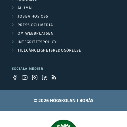
d
ALUMN
a
JOBBA HOS OSS
r
PRESS OCH MEDIA
OM WEBBPLATSEN
b
INTEGRITETSPOLICY
e
TILLGÄNGLIGHETSREDOGÖRELSE
t
a
SOCIALA MEDIER
r
e
© 2026 HÖGSKOLAN I BORÅS