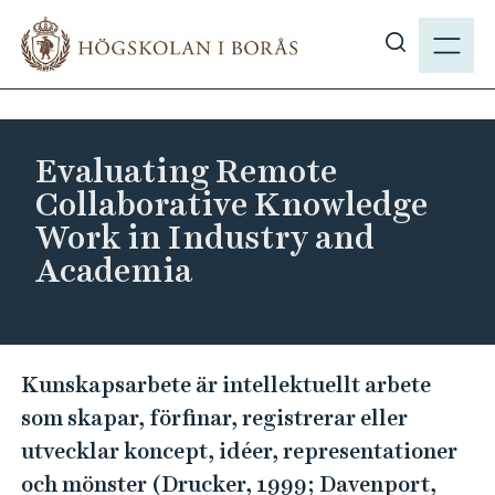
H
M
o
E
V
p
N
i
p
Y
s
a
a
t
Evaluating Remote
s
i
Collaborative Knowledge
ö
l
Work in Industry and
k
l
Academia
p
h
å
u
h
v
b
u
E
.
Kunskapsarbete är intellektuellt arbete
d
v
s
i
som skapar, förfinar, registrerar eller
a
e
n
utvecklar koncept, idéer, representationer
l
n
och mönster (Drucker, 1999; Davenport,