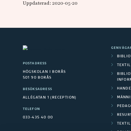
Uppdaterad: 2020-05-20
t
s
GENVÄGA
BIBLI
POSTADRESS
TEXTI
HÖGSKOLAN I BORÅS
BIBLIO
501 90 BORÅS
INFOR
HANDE
BESÖKSADRESS
MÄNNI
ALLÉGATAN 1 (RECEPTION)
PEDAG
TELEFON
RESUR
033-435 40 00
TEXTI