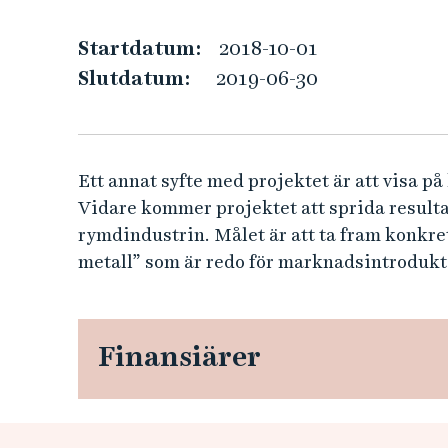
e
e
h
r
Startdatum:
2018-10-01
å
Slutdatum:
2019-06-30
l
a
l
e
l
t
Ett annat syfte med projektet är att visa p
E
Vidare kommer projektet att sprida resulta
l
rymdindustrin. Målet är att ta fram konkr
metall” som är redo för marknadsintrodukt
e
m
Finansiärer
e
n