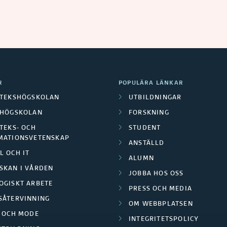
R
POPULÄRA LÄNKAR
OTEKSHÖGSKOLAN
UTBILDNINGAR
LHÖGSKOLAN
FORSKNING
TEKS- OCH
STUDENT
MATIONSVETENSKAP
ANSTÄLLD
L OCH IT
ALUMN
SKAN I VÅRDEN
JOBBA HOS OSS
OGISKT ARBETE
PRESS OCH MEDIA
SÅTERVINNING
OM WEBBPLATSEN
L OCH MODE
INTEGRITETSPOLICY