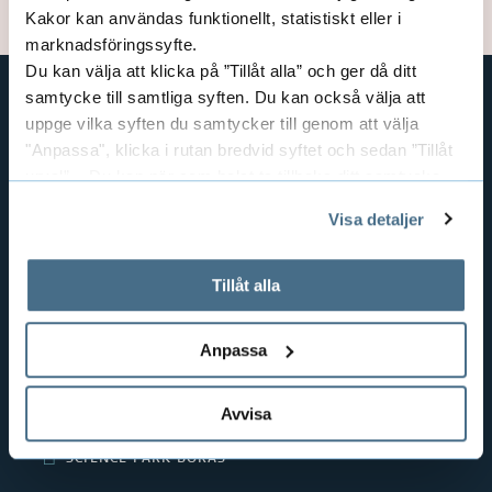
k
Kakor kan användas funktionellt, statistiskt eller i
a
t
marknadsföringssyfte.
n
o
Du kan välja att klicka på ”Tillåt alla” och ger då ditt
samtycke till samtliga syften. Du kan också välja att
r
d
uppge vilka syften du samtycker till genom att välja
GENVÄGAR
2
"Anpassa", klicka i rutan bredvid syftet och sedan ”Tillåt
e
BIBLIOTEKSHÖGSKOLAN
urval”. Du kan när som helst ta tillbaka ditt samtycke
r
TEXTILHÖGSKOLAN
genom att öppna CookieBot på vår sida och klicka på ”Ta
Visa detaljer
tillbaka samtycke”.
BIBLIOTEKS- OCH INFORMATIONSVETENSKAP
a
På fliken "Information" kan du läsa om hur kakorna
HANDEL OCH IT
används och hur vi och våra leverantörer inhämtar och
S
Tillåt alla
MÄNNISKAN I VÅRDEN
behandlar personuppgifter.
a
PEDAGOGISKT ARBETE
Anpassa
RESURSÅTERVINNING
m
TEXTIL OCH MODE
Avvisa
a
POLISUTBILDNING
r
SCIENCE PARK BORÅS