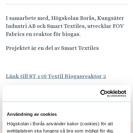
T
e
h
e
å
I samarbete med, Högskolan Borås, Kungsäter
x
l
Industri AB och Smart Textiles, utvecklar FOV
t
l
Fabrics en reaktor för biogas.
i
e
l
t
Projektet är en del av Smart Textiles
B
i
o
Länk till ST-156 Textil Biogasreaktor 2
g
a
s
Samarbetspartner
E
r
Användning av cookies
x
e
Högskolan i Borås använder kakor (cookies) för att
a
p
webbplatsen ska fungera så bra som möjligt för dig.
Uppdaterad: 2021-02-08