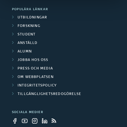
b
POPULÄRA LÄNKAR
e
UTBILDNINGAR
t
FORSKNING
STUDENT
s
ANSTÄLLD
p
ALUMN
a
JOBBA HOS OSS
PRESS OCH MEDIA
r
OM WEBBPLATSEN
t
INTEGRITETSPOLICY
n
TILLGÄNGLIGHETSREDOGÖRELSE
e
SOCIALA MEDIER
r