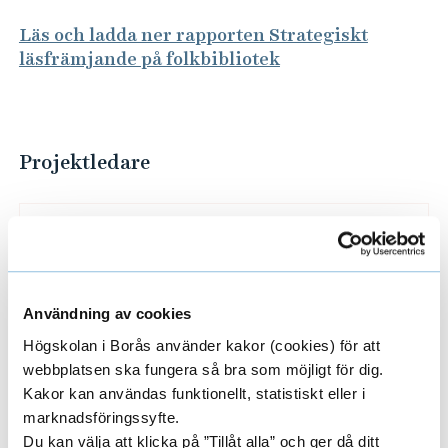
d
e
Läs och ladda ner rapporten Strategiskt
läsfrämjande på folkbibliotek
p
å
f
o
Projektledare
l
k
JULIA PENNLERT
b
DOCENT
i
UNIVERSITETSLEKTOR
b
Användning av cookies
l
033-435 4224
Högskolan i Borås använder kakor (cookies) för att
i
julia.pennlert@hb.se
webbplatsen ska fungera så bra som möjligt för dig.
o
Kakor kan användas funktionellt, statistiskt eller i
marknadsföringssyfte.
t
Du kan välja att klicka på ”Tillåt alla” och ger då ditt