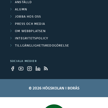
ANSTÄLLD
p
b
ALUMN
a
JOBBA HOS OSS
e
PRESS OCH MEDIA
r
t
OM WEBBPLATSEN
t
a
INTEGRITETSPOLICY
n
TILLGÄNGLIGHETSREDOGÖRELSE
r
e
e
SOCIALA MEDIER
r
© 2026 HÖGSKOLAN I BORÅS