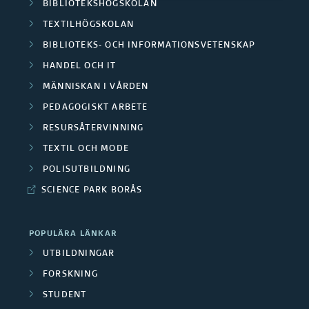
r
BIBLIOTEKSHÖGSKOLAN
O
r
TEXTILHÖGSKOLAN
s
m
BIBLIOTEKS- OCH INFORMATIONSVETENSKAP
a
k
HANDEL OCH IT
r
S
a
MÄNNISKAN I VÅRDEN
å
a
PEDAGOGISKT ARBETE
r
d
RESURSÅTERVINNING
m
e
TEXTIL OCH MODE
e
a
/
POLISUTBILDNING
n
r
SCIENCE PARK BORÅS
M
b
e
POPULÄRA LÄNKAR
e
d
UTBILDNINGAR
t
FORSKNING
a
STUDENT
s
r