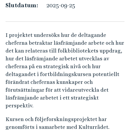
g
e
Slutdatum:
2025-09-25
h
i
å
s
l
k
l
I projektet undersöks hur de deltagande
t
e
cheferna betraktar läsfrämjande arbete och hur
l
t
det kan relateras till folkbibliotekets uppdrag,
ä
hur det läsfrämjande arbetet utvecklas av
s
cheferna på en strategisk nivå och hur
f
deltagandet i fortbildningskursen potentiellt
r
förändrat chefernas kunskaper och
ä
förutsättningar för att vidareutveckla det
m
läsfrämjande arbetet i ett strategiskt
j
perspektiv.
a
Kursen och följeforskningsprojektet har
n
genomförts i samarbete med Kulturrådet.