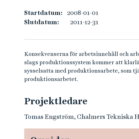
e
o
h
Startdatum:
2008-01-01
å
Slutdatum:
2011-12-31
c
l
l
h
e
t
u
Konsekvenserna för arbetsinnehåll och arb
slags produktionssystem kommer att klarläg
t
sysselsatta med produktionsarbete, som tjä
produktionsarbetet.
f
o
Projektledare
r
Tomas Engström, Chalmers Tekniska Hö
m