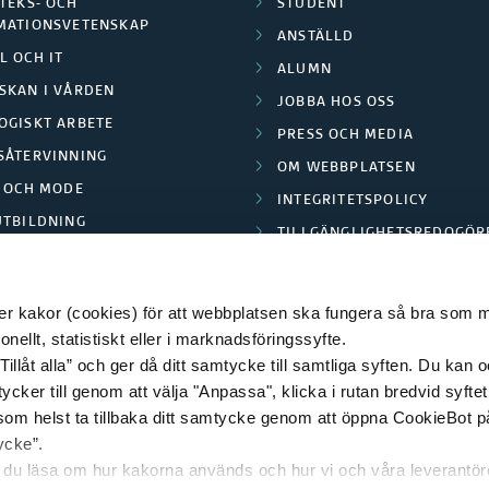
TEKS- OCH
STUDENT
MATIONSVETENSKAP
ANSTÄLLD
L OCH IT
ALUMN
SKAN I VÅRDEN
JOBBA HOS OSS
OGISKT ARBETE
PRESS OCH MEDIA
SÅTERVINNING
OM WEBBPLATSEN
L OCH MODE
INTEGRITETSPOLICY
UTBILDNING
TILLGÄNGLIGHETSREDOGÖR
E PARK BORÅS
 kakor (cookies) för att webbplatsen ska fungera så bra som möj
ellt, statistiskt eller i marknadsföringssyfte.
Tillåt alla” och ger då ditt samtycke till samtliga syften. Du kan o
© 2026 HÖGSKOLAN I BORÅS
ycker till genom att välja "Anpassa", klicka i rutan bredvid syfte
 som helst ta tillbaka ditt samtycke genom att öppna CookieBot p
ycke”.
n du läsa om hur kakorna används och hur vi och våra leverantö