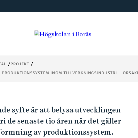
v
ch
inom
TAL
PROJEKT
 –
H PRODUKTIONSSYSTEM INOM TILLVERKNINGSINDUSTRI – ORSAK
e syfte är att belysa utvecklingen
 de senaste tio åren när det gäller
tformning av produktionssystem.