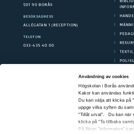
BIBLIO
t
501 90 BORÅS
INFOR
s
HANDE
BESÖKSADRESS
MÄNNI
ALLÉGATAN 1 (RECEPTION)
o
PEDAG
TELEFON
r
RESUR
033-435 40 00
TEXTI
g
POLIS
SCIENC
a
Användning av cookies
n
Högskolan i Borås använder
Kakor kan användas funktion
i
Du kan välja att klicka på ”
uppge vilka syften du samt
s
”Tillåt urval”. Du kan när
klicka på ”Ta tillbaka samt
a
På fliken "Information" ka