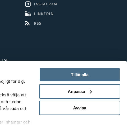
INSTAGRAM
F
å
LINKEDIN
i
d
RSS
n
e
a
n
n
ELSE
s
i
Tillåt alla
ligt för dig.
ä
Anpassa
ckså välja att
r
t och sedan
e
Avvisa
å vår sida och
r
rer inhämtar och