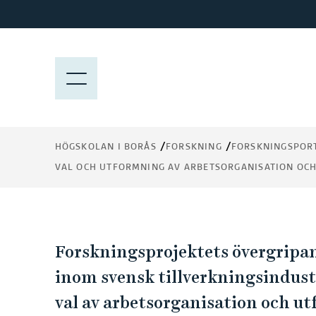
H
o
p
Val och utformning a
p
M
a
E
arbetsorganisation o
t
N
i
Y
produktionssystem 
l
HÖGSKOLAN I BORÅS
FORSKNING
FORSKNINGSPOR
tillverkningsindustri
l
VAL OCH UTFORMNING AV ARBETSORGANISATION OC
h
Orsaker och
u
v
konsekvenser
u
V
d
Forskningsprojektets övergripand
i
a
inom svensk tillverkningsindustri
n
val av arbetsorganisation och u
n
l