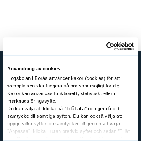
e
h
å
l
l
e
t
Användning av cookies
GENVÄGAR
Högskolan i Borås använder kakor (cookies) för att
BIBLIOTEKSHÖGSKOLAN
webbplatsen ska fungera så bra som möjligt för dig.
TEXTILHÖGSKOLAN
Kakor kan användas funktionellt, statistiskt eller i
marknadsföringssyfte.
BIBLIOTEKS- OCH INFORMATIONSVETENSKAP
Du kan välja att klicka på ”Tillåt alla” och ger då ditt
HANDEL OCH IT
samtycke till samtliga syften. Du kan också välja att
MÄNNISKAN I VÅRDEN
uppge vilka syften du samtycker till genom att välja
PEDAGOGISKT ARBETE
"Anpassa", klicka i rutan bredvid syftet och sedan ”Tillåt
urval”. Du kan när som helst ta tillbaka ditt samtycke
RESURSÅTERVINNING