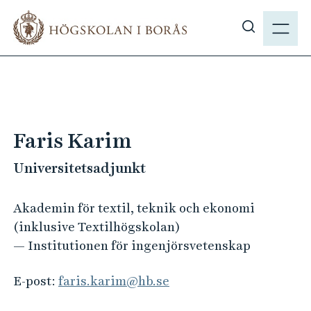
H
M
o
E
V
p
N
i
p
Y
s
a
a
t
s
i
ö
l
Faris Karim
k
l
p
Universitetsadjunkt
h
å
u
h
v
Akademin för textil, teknik och ekonomi
b
u
(inklusive Textilhögskolan)
.
d
— Institutionen för ingenjörsvetenskap
s
i
e
n
E-post:
faris.karim@hb.se
n