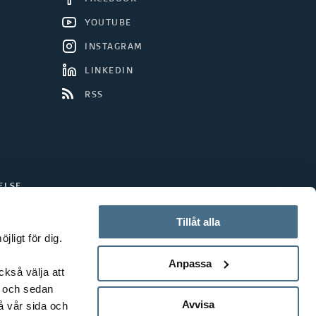
YOUTUBE
INSTAGRAM
LINKEDIN
RSS
ELSE
Tillåt alla
ligt för dig.
Anpassa
ckså välja att
t och sedan
Avvisa
å vår sida och