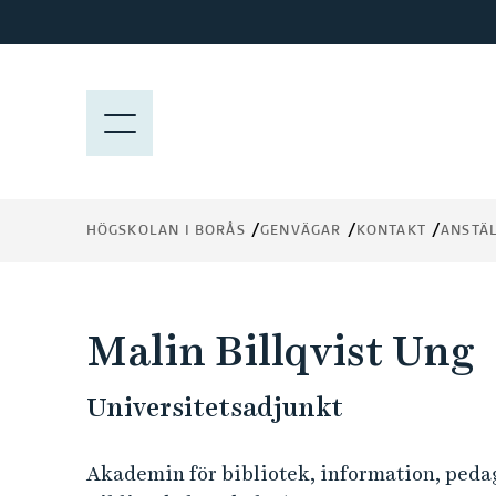
H
o
p
p
M
a
E
t
N
i
Y
l
HÖGSKOLAN I BORÅS
GENVÄGAR
KONTAKT
ANSTÄ
l
h
u
v
Malin Billqvist Ung
u
d
Universitetsadjunkt
i
n
n
Akademin för bibliotek, information, peda