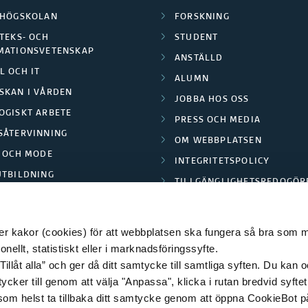
LHÖGSKOLAN
FORSKNING
TEKS- OCH
STUDENT
MATIONSVETENSKAP
ANSTÄLLD
L OCH IT
ALUMN
SKAN I VÅRDEN
JOBBA HOS OSS
OGISKT ARBETE
PRESS OCH MEDIA
SÅTERVINNING
OM WEBBPLATSEN
L OCH MODE
INTEGRITETSPOLICY
UTBILDNING
TILLGÄNGLIGHETSREDOGÖR
E PARK BORÅS
 kakor (cookies) för att webbplatsen ska fungera så bra som möj
ellt, statistiskt eller i marknadsföringssyfte.
Tillåt alla” och ger då ditt samtycke till samtliga syften. Du kan o
© 2026 HÖGSKOLAN I BORÅS
ycker till genom att välja "Anpassa", klicka i rutan bredvid syfte
 som helst ta tillbaka ditt samtycke genom att öppna CookieBot p