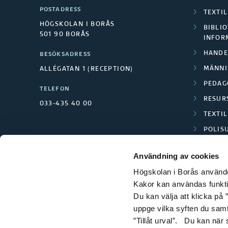
POSTADRESS
TEXTI
HÖGSKOLAN I BORÅS
BIBLIO
501 90 BORÅS
INFOR
HANDE
BESÖKSADRESS
MÄNNI
ALLÉGATAN 1 (RECEPTION)
PEDAG
TELEFON
RESUR
033-435 40 00
TEXTI
POLIS
SCIENC
Användning av cookies
Högskolan i Borås använder
Kakor kan användas funktion
Du kan välja att klicka på ”
uppge vilka syften du samt
”Tillåt urval”. Du kan när