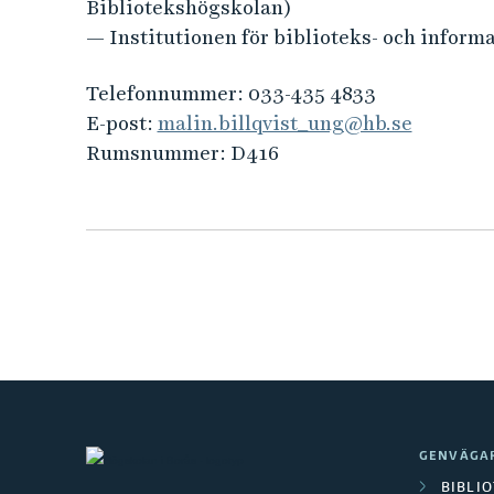
e
Bibliotekshögskolan)
h
— Institutionen för biblioteks- och infor
å
l
Telefonnummer:
033-435 4833
l
E-post:
malin.billqvist_ung@hb.se
e
Rumsnummer:
D416
t
GENVÄGA
BIBLI