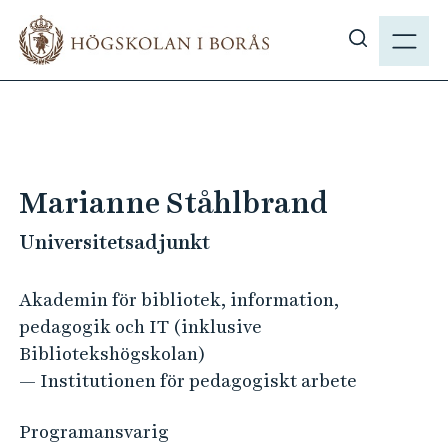
H
M
o
E
V
p
N
i
p
Y
s
a
a
t
s
i
ö
l
Marianne Ståhlbrand
k
l
p
Universitetsadjunkt
h
å
u
h
v
Akademin för bibliotek, information,
b
u
pedagogik och IT (inklusive
.
d
Bibliotekshögskolan)
s
i
— Institutionen för pedagogiskt arbete
e
n
n
Programansvarig