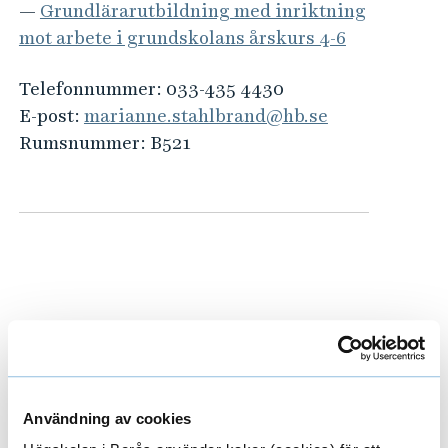
e
—
Grundlärarutbildning med inriktning
h
mot arbete i grundskolans årskurs 4-6
å
l
Telefonnummer:
033-435 4430
l
E-post:
marianne.stahlbrand@hb.se
e
Rumsnummer:
B521
t
Pågående forskningsprojekt
E
Användning av cookies
x