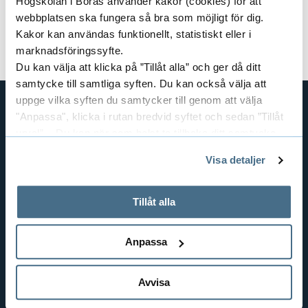
Högskolan i Borås använder kakor (cookies) för att
webbplatsen ska fungera så bra som möjligt för dig.
p
Forskargrupper
Kakor kan användas funktionellt, statistiskt eller i
E
marknadsföringssyfte.
a
x
Du kan välja att klicka på ”Tillåt alla” och ger då ditt
n
samtycke till samtliga syften. Du kan också välja att
p
uppge vilka syften du samtycker till genom att välja
d
"Anpassa", klicka i rutan bredvid syftet och sedan ”Tillåt
a
GENVÄGAR
urval”. Du kan när som helst ta tillbaka ditt samtycke
e
n
BIBLIOTEKSHÖGSKOLAN
genom att öppna CookieBot på vår sida och klicka på ”Ta
Visa detaljer
r
tillbaka samtycke”.
TEXTILHÖGSKOLAN
d
På fliken "Information" kan du läsa om hur kakorna
BIBLIOTEKS- OCH INFORMATIONSVETENSKAP
a
används och hur vi och våra leverantörer inhämtar och
e
Tillåt alla
HANDEL OCH IT
behandlar personuppgifter.
P
r
MÄNNISKAN I VÅRDEN
Anpassa
å
PEDAGOGISKT ARBETE
a
RESURSÅTERVINNING
g
Avvisa
F
TEXTIL OCH MODE
å