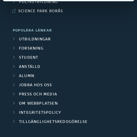
o
POLISUTBILDNING
e
SCIENCE PARK BORÅS
r
n
s
POPULÄRA LÄNKAR
d
k
UTBILDNINGAR
e
FORSKNING
a
f
STUDENT
r
ANSTÄLLD
o
g
ALUMN
r
JOBBA HOS OSS
r
s
PRESS OCH MEDIA
u
OM WEBBPLATSEN
k
p
INTEGRITETSPOLICY
n
TILLGÄNGLIGHETSREDOGÖRELSE
p
i
e