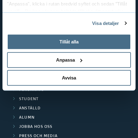
"Anpassa", klicka i rutan bredvid syftet och sedan ”Tillåt
MÄNNISKAN I VÅRDEN
urval”. Du kan när som helst ta tillbaka ditt samtycke
PEDAGOGISKT ARBETE
genom att öppna CookieBot på vår sida och klicka på ”Ta
Visa detaljer
RESURSÅTERVINNING
tillbaka samtycke”.
På fliken "Information" kan du läsa om hur kakorna
TEXTIL OCH MODE
används och hur vi och våra leverantörer inhämtar och
Tillåt alla
POLISUTBILDNING
behandlar personuppgifter.
SCIENCE PARK BORÅS
Anpassa
POPULÄRA LÄNKAR
Avvisa
UTBILDNINGAR
FORSKNING
STUDENT
ANSTÄLLD
ALUMN
JOBBA HOS OSS
PRESS OCH MEDIA