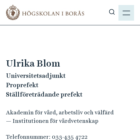
H
M
o
E
V
p
N
i
p
Y
s
a
a
t
s
i
ö
l
Ulrika Blom
k
l
p
Universitetsadjunkt
h
å
u
Proprefekt
h
v
Ställföreträdande prefekt
b
u
.
d
Akademin för vård, arbetsliv och välfärd
s
i
— Institutionen för vårdvetenskap
e
n
n
Telefonnummer:
033-435 4722