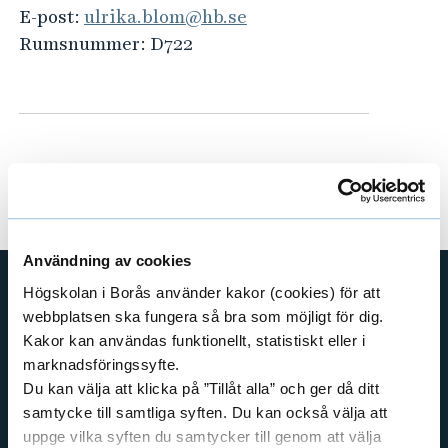
e
E-post:
ulrika.blom@hb.se
h
Rumsnummer:
D722
å
l
l
e
t
Användning av cookies
Högskolan i Borås använder kakor (cookies) för att
webbplatsen ska fungera så bra som möjligt för dig.
GENVÄGAR
Kakor kan användas funktionellt, statistiskt eller i
BIBLIOTEKSHÖGSKOLAN
marknadsföringssyfte.
TEXTILHÖGSKOLAN
Du kan välja att klicka på ”Tillåt alla” och ger då ditt
BIBLIOTEKS- OCH INFORMATIONSVETENSKAP
samtycke till samtliga syften. Du kan också välja att
uppge vilka syften du samtycker till genom att välja
HANDEL OCH IT