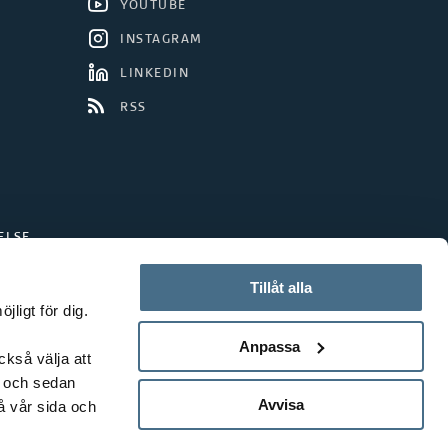
YOUTUBE
INSTAGRAM
LINKEDIN
RSS
ELSE
Tillåt alla
ligt för dig.
Anpassa
ckså välja att
t och sedan
Avvisa
å vår sida och