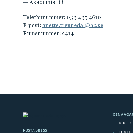
e
— Akademistöd
h
å
Telefonnummer:
033-435 4610
l
E-post:
anette.trennedal@hb.se
l
Rumsnummer:
c414
e
t
GENVÄGA
BIBLI
POSTADRESS
TEXTI