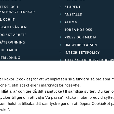
TEKS- OCH
STUDENT
MATIONSVETENSKAP
ANSTÄLLD
L OCH IT
ALUMN
SKAN I VÅRDEN
JOBBA HOS OSS
OGISKT ARBETE
PRESS OCH MEDIA
SÅTERVINNING
OM WEBBPLATSEN
L OCH MODE
INTEGRITETSPOLICY
UTBILDNING
TILLGÄNGLIGHETSREDOGÖR
E PARK BORÅS
 kakor (cookies) för att webbplatsen ska fungera så bra som möj
ellt, statistiskt eller i marknadsföringssyfte.
Tillåt alla” och ger då ditt samtycke till samtliga syften. Du kan o
© 2026 HÖGSKOLAN I BORÅS
ycker till genom att välja "Anpassa", klicka i rutan bredvid syfte
 som helst ta tillbaka ditt samtycke genom att öppna CookieBot p
ycke”.