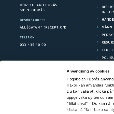
HÖGSKOLAN I BORÅS
BIBLIO
501 90 BORÅS
INFOR
HANDE
BESÖKSADRESS
MÄNNI
ALLÉGATAN 1 (RECEPTION)
PEDAG
TELEFON
RESUR
033-435 40 00
TEXTI
POLIS
SCIENC
Användning av cookies
Högskolan i Borås använder
Kakor kan användas funktion
Du kan välja att klicka på ”
uppge vilka syften du samt
”Tillåt urval”. Du kan när
klicka på ”Ta tillbaka samt