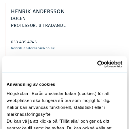
HENRIK ANDERSSON
DOCENT
PROFESSOR, BITRÄDANDE
033-435 4745
henrik.andersson@hb.se
ULF ANDERSSON
UNIVERSITETSLEKTOR
Användning av cookies
Högskolan i Borås använder kakor (cookies) för att
webbplatsen ska fungera så bra som möjligt för dig.
033-435 4129
Kakor kan användas funktionellt, statistiskt eller i
ulf.andersson@hb.se
marknadsföringssyfte.
Du kan välja att klicka på ”Tillåt alla” och ger då ditt
Mats Holmberg
samtycke till samtliga syften. Du kan också välja att