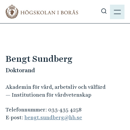
H
M
o
E
V
p
N
i
p
Y
s
a
a
t
s
i
ö
l
Bengt Sundberg
k
l
p
Doktorand
h
å
u
h
v
Akademin för vård, arbetsliv och välfärd
b
u
— Institutionen för vårdvetenskap
.
d
s
i
Telefonnummer:
033-435 4258
e
n
E-post:
bengt.sundberg@hb.se
n