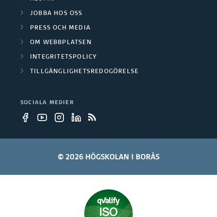
JOBBA HOS OSS
f
PRESS OCH MEDIA
o
OM WEBBPLATSEN
r
INTEGRITETSPOLICY
TILLGÄNGLIGHETSREDOGÖRELSE
s
k
SOCIALA MEDIER
n
i
n
© 2026 HÖGSKOLAN I BORÅS
g
s
p