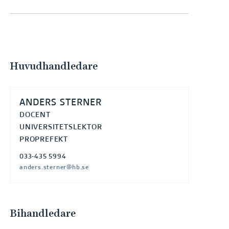
e
h
å
l
l
Huvudhandledare
e
t
ANDERS STERNER
DOCENT
UNIVERSITETSLEKTOR
PROPREFEKT
033-435 5994
anders.sterner@hb.se
Bihandledare