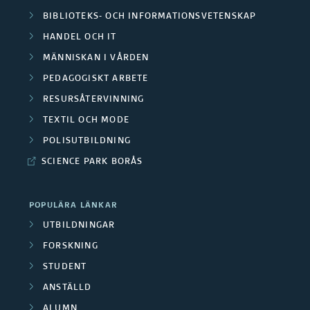
d
BIBLIOTEKS- OCH INFORMATIONSVETENSKAP
e
HANDEL OCH IT
r
MÄNNISKAN I VÅRDEN
PEDAGOGISKT ARBETE
a
RESURSÅTERVINNING
P
TEXTIL OCH MODE
å
POLISUTBILDNING
SCIENCE PARK BORÅS
g
å
POPULÄRA LÄNKAR
e
UTBILDNINGAR
FORSKNING
n
STUDENT
d
ANSTÄLLD
e
ALUMN