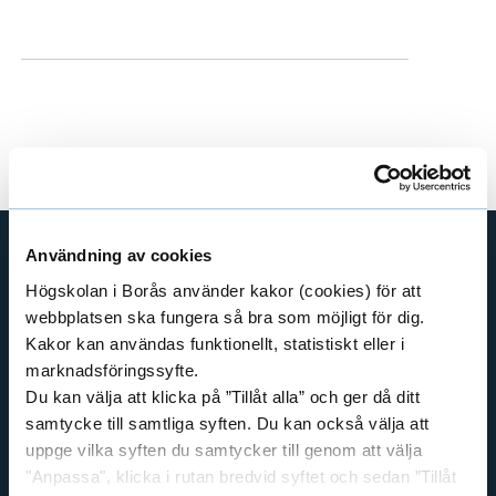
e
h
å
l
l
e
t
Användning av cookies
GENVÄGAR
Högskolan i Borås använder kakor (cookies) för att
webbplatsen ska fungera så bra som möjligt för dig.
BIBLIOTEKSHÖGSKOLAN
Kakor kan användas funktionellt, statistiskt eller i
TEXTILHÖGSKOLAN
marknadsföringssyfte.
BIBLIOTEKS- OCH INFORMATIONSVETENSKAP
Du kan välja att klicka på ”Tillåt alla” och ger då ditt
HANDEL OCH IT
samtycke till samtliga syften. Du kan också välja att
uppge vilka syften du samtycker till genom att välja
MÄNNISKAN I VÅRDEN
"Anpassa", klicka i rutan bredvid syftet och sedan ”Tillåt
PEDAGOGISKT ARBETE