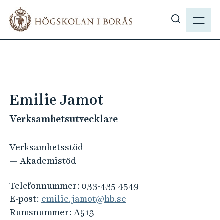
H
M
o
E
V
p
N
i
p
Y
s
a
a
t
s
i
ö
l
Emilie Jamot
k
l
p
Verksamhetsutvecklare
h
å
u
h
v
Verksamhetsstöd
b
u
— Akademistöd
.
d
s
i
Telefonnummer:
033-435 4549
e
n
E-post:
emilie.jamot@hb.se
n
Rumsnummer:
A513