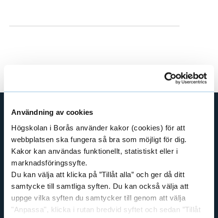
e
h
å
l
l
e
t
Användning av cookies
GENVÄGAR
Högskolan i Borås använder kakor (cookies) för att
webbplatsen ska fungera så bra som möjligt för dig.
BIBLIOTEKSHÖGSKOLAN
Kakor kan användas funktionellt, statistiskt eller i
TEXTILHÖGSKOLAN
marknadsföringssyfte.
BIBLIOTEKS- OCH INFORMATIONSVETENSKAP
Du kan välja att klicka på ”Tillåt alla” och ger då ditt
HANDEL OCH IT
samtycke till samtliga syften. Du kan också välja att
uppge vilka syften du samtycker till genom att välja
MÄNNISKAN I VÅRDEN
"Anpassa", klicka i rutan bredvid syftet och sedan ”Tillåt
PEDAGOGISKT ARBETE