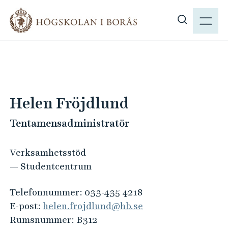
H
M
o
E
V
p
N
i
p
Y
s
a
a
t
s
i
ö
l
Helen Fröjdlund
k
l
p
Tentamensadministratör
h
å
u
h
v
Verksamhetsstöd
b
u
— Studentcentrum
.
d
s
i
Telefonnummer:
033-435 4218
e
n
E-post:
helen.frojdlund@hb.se
n
Rumsnummer:
B312