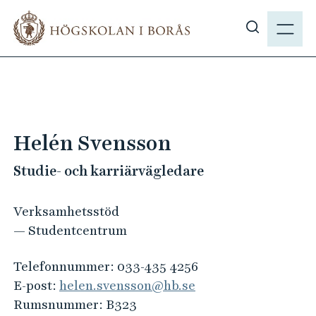
H
M
o
E
V
p
N
i
p
Y
s
a
a
t
s
i
ö
l
Helén Svensson
k
l
p
Studie- och karriärvägledare
h
å
u
h
v
Verksamhetsstöd
b
u
— Studentcentrum
.
d
s
i
Telefonnummer:
033-435 4256
e
n
E-post:
helen.svensson@hb.se
n
Rumsnummer:
B323