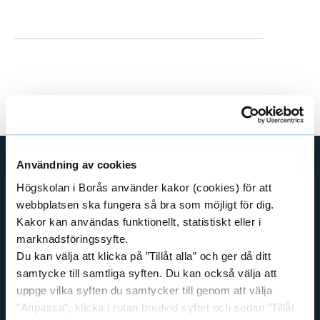
e
h
å
l
l
e
t
Användning av cookies
GENVÄGAR
Högskolan i Borås använder kakor (cookies) för att
webbplatsen ska fungera så bra som möjligt för dig.
BIBLIOTEKSHÖGSKOLAN
Kakor kan användas funktionellt, statistiskt eller i
TEXTILHÖGSKOLAN
marknadsföringssyfte.
BIBLIOTEKS- OCH INFORMATIONSVETENSKAP
Du kan välja att klicka på ”Tillåt alla” och ger då ditt
HANDEL OCH IT
samtycke till samtliga syften. Du kan också välja att
uppge vilka syften du samtycker till genom att välja
MÄNNISKAN I VÅRDEN
"Anpassa", klicka i rutan bredvid syftet och sedan ”Tillåt
PEDAGOGISKT ARBETE