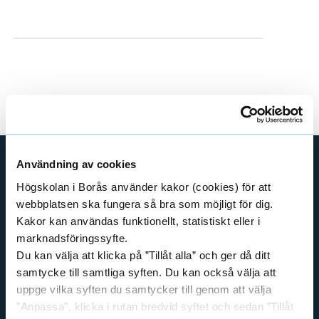
e
h
å
l
l
e
t
Användning av cookies
GENVÄGAR
Högskolan i Borås använder kakor (cookies) för att
webbplatsen ska fungera så bra som möjligt för dig.
BIBLIOTEKSHÖGSKOLAN
Kakor kan användas funktionellt, statistiskt eller i
TEXTILHÖGSKOLAN
marknadsföringssyfte.
BIBLIOTEKS- OCH INFORMATIONSVETENSKAP
Du kan välja att klicka på ”Tillåt alla” och ger då ditt
HANDEL OCH IT
samtycke till samtliga syften. Du kan också välja att
uppge vilka syften du samtycker till genom att välja
MÄNNISKAN I VÅRDEN
"Anpassa", klicka i rutan bredvid syftet och sedan ”Tillåt
PEDAGOGISKT ARBETE