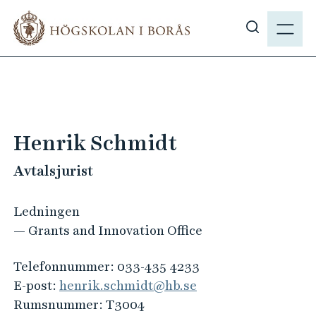
H
M
o
E
V
p
N
i
p
Y
s
a
a
t
s
i
ö
l
Henrik Schmidt
k
l
p
Avtalsjurist
h
å
u
h
v
Ledningen
b
u
— Grants and Innovation Office
.
d
s
i
Telefonnummer:
033-435 4233
e
n
E-post:
henrik.schmidt@hb.se
n
Rumsnummer:
T3004