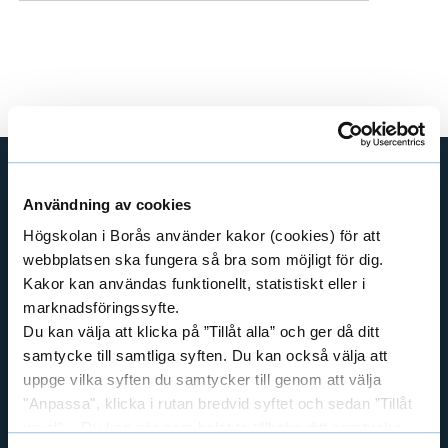
e
h
å
l
l
e
t
Användning av cookies
GENVÄGAR
Högskolan i Borås använder kakor (cookies) för att
BIBLIOTEKSHÖGSKOLAN
webbplatsen ska fungera så bra som möjligt för dig.
TEXTILHÖGSKOLAN
Kakor kan användas funktionellt, statistiskt eller i
BIBLIOTEKS- OCH INFORMATIONSVETENSKAP
marknadsföringssyfte.
HANDEL OCH IT
Du kan välja att klicka på ”Tillåt alla” och ger då ditt
samtycke till samtliga syften. Du kan också välja att
MÄNNISKAN I VÅRDEN
uppge vilka syften du samtycker till genom att välja
PEDAGOGISKT ARBETE
"Anpassa", klicka i rutan bredvid syftet och sedan ”Tillåt
RESURSÅTERVINNING
urval”. Du kan när som helst ta tillbaka ditt samtycke
TEXTIL OCH MODE