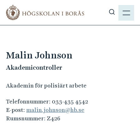
H
M
o
E
V
p
N
i
p
Y
s
a
a
t
s
i
Malin Johnson
ö
l
k
Akademicontroller
l
p
h
å
u
Akademin för polisiärt arbete
h
v
b
u
Telefonnummer:
033-435 4542
.
d
E-post:
malin.johnson@hb.se
s
i
Rumsnummer:
Z426
e
n
n