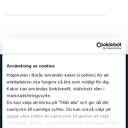
e
h
å
l
l
e
t
Användning av cookies
GENVÄGAR
Högskolan i Borås använder kakor (cookies) för att
webbplatsen ska fungera så bra som möjligt för dig.
BIBLIOTEKSHÖGSKOLAN
Kakor kan användas funktionellt, statistiskt eller i
TEXTILHÖGSKOLAN
marknadsföringssyfte.
BIBLIOTEKS- OCH INFORMATIONSVETENSKAP
Du kan välja att klicka på ”Tillåt alla” och ger då ditt
HANDEL OCH IT
samtycke till samtliga syften. Du kan också välja att
uppge vilka syften du samtycker till genom att välja
MÄNNISKAN I VÅRDEN
"Anpassa", klicka i rutan bredvid syftet och sedan ”Tillåt
PEDAGOGISKT ARBETE