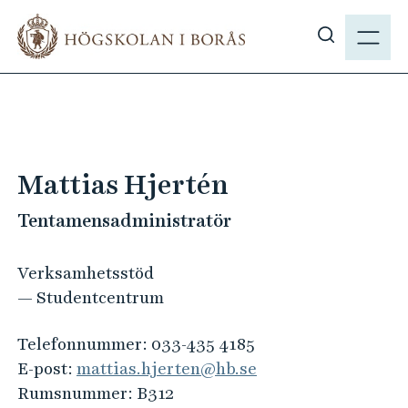
H
M
o
E
V
p
N
i
p
Y
s
a
a
t
s
i
ö
l
Mattias Hjertén
k
l
p
Tentamensadministratör
h
å
u
h
v
Verksamhetsstöd
b
u
— Studentcentrum
.
d
s
i
Telefonnummer:
033-435 4185
e
n
E-post:
mattias.hjerten@hb.se
n
Rumsnummer:
B312