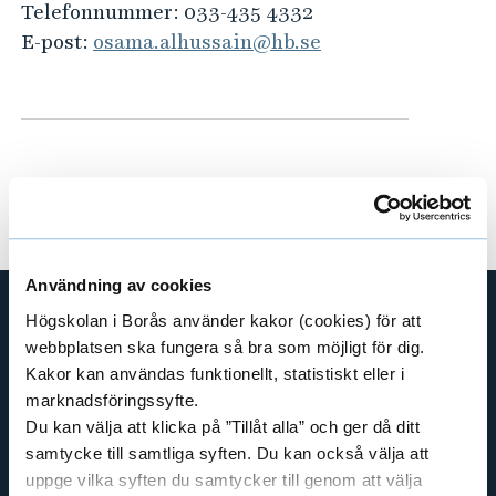
e
Telefonnummer:
033-435 4332
h
E-post:
osama.alhussain@hb.se
å
l
l
e
t
Användning av cookies
Högskolan i Borås använder kakor (cookies) för att
webbplatsen ska fungera så bra som möjligt för dig.
GENVÄGAR
Kakor kan användas funktionellt, statistiskt eller i
BIBLIOTEKSHÖGSKOLAN
marknadsföringssyfte.
TEXTILHÖGSKOLAN
Du kan välja att klicka på ”Tillåt alla” och ger då ditt
BIBLIOTEKS- OCH INFORMATIONSVETENSKAP
samtycke till samtliga syften. Du kan också välja att
uppge vilka syften du samtycker till genom att välja
HANDEL OCH IT