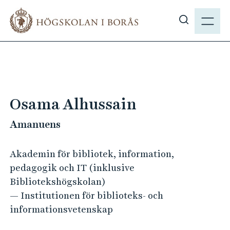
H
M
o
E
V
p
N
i
p
Y
s
a
a
t
s
i
ö
l
Osama Alhussain
k
l
p
Amanuens
h
å
u
h
v
Akademin för bibliotek, information,
b
u
pedagogik och IT (inklusive
.
d
Bibliotekshögskolan)
s
i
— Institutionen för biblioteks- och
e
n
informationsvetenskap
n