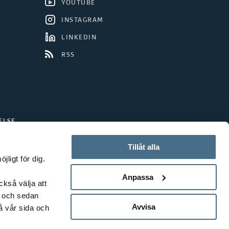
YOUTUBE
INSTAGRAM
LINKEDIN
RSS
ELSE
Tillåt alla
ligt för dig.
Anpassa
ckså välja att
t och sedan
Avvisa
å vår sida och