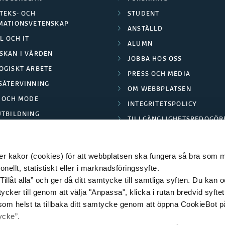
TEKS- OCH
STUDENT
MATIONSVETENSKAP
ANSTÄLLD
L OCH IT
ALUMN
SKAN I VÅRDEN
JOBBA HOS OSS
OGISKT ARBETE
PRESS OCH MEDIA
SÅTERVINNING
OM WEBBPLATSEN
L OCH MODE
INTEGRITETSPOLICY
UTBILDNING
TILLGÄNGLIGHETSREDOGÖR
E PARK BORÅS
 kakor (cookies) för att webbplatsen ska fungera så bra som möj
ellt, statistiskt eller i marknadsföringssyfte.
Tillåt alla” och ger då ditt samtycke till samtliga syften. Du kan o
© 2026 HÖGSKOLAN I BORÅS
ycker till genom att välja "Anpassa", klicka i rutan bredvid syfte
 som helst ta tillbaka ditt samtycke genom att öppna CookieBot p
ycke”.