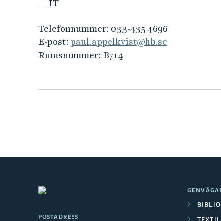
e
— IT
h
å
Telefonnummer:
033-435 4696
l
E-post:
paul.appelkvist@hb.se
l
Rumsnummer:
B714
e
t
GENVÄGA
BIBLI
POSTADRESS
TEXTI