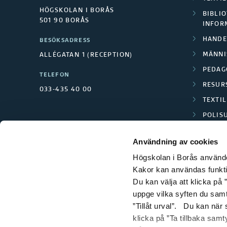
HÖGSKOLAN I BORÅS
BIBLIO
501 90 BORÅS
INFOR
HANDE
BESÖKSADRESS
MÄNNI
ALLÉGATAN 1 (RECEPTION)
PEDAG
TELEFON
RESUR
033-435 40 00
TEXTI
POLIS
SCIENC
Användning av cookies
Högskolan i Borås använder
Kakor kan användas funktion
Du kan välja att klicka på ”
uppge vilka syften du samt
”Tillåt urval”. Du kan när
klicka på ”Ta tillbaka samt