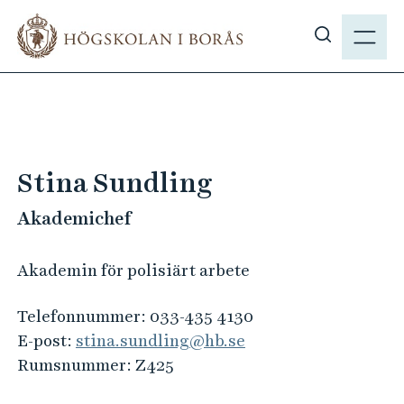
H
M
o
E
V
p
N
i
p
Y
s
a
a
t
s
i
ö
l
Stina Sundling
k
l
p
Akademichef
h
å
u
h
v
Akademin för polisiärt arbete
b
u
.
d
Telefonnummer:
033-435 4130
s
i
E-post:
stina.sundling@hb.se
e
n
Rumsnummer:
Z425
n