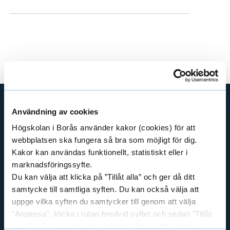
e
h
å
l
l
e
t
Användning av cookies
GENVÄGAR
Högskolan i Borås använder kakor (cookies) för att
BIBLIOTEKSHÖGSKOLAN
webbplatsen ska fungera så bra som möjligt för dig.
TEXTILHÖGSKOLAN
Kakor kan användas funktionellt, statistiskt eller i
marknadsföringssyfte.
BIBLIOTEKS- OCH INFORMATIONSVETENSKAP
Du kan välja att klicka på ”Tillåt alla” och ger då ditt
HANDEL OCH IT
samtycke till samtliga syften. Du kan också välja att
MÄNNISKAN I VÅRDEN
uppge vilka syften du samtycker till genom att välja
PEDAGOGISKT ARBETE
"Anpassa", klicka i rutan bredvid syftet och sedan ”Tillåt
urval”. Du kan när som helst ta tillbaka ditt samtycke
RESURSÅTERVINNING