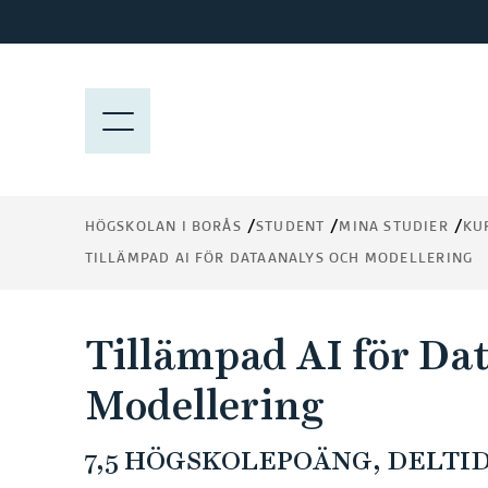
H
o
p
p
M
a
E
t
N
i
Y
l
HÖGSKOLAN I BORÅS
STUDENT
MINA STUDIER
KU
l
TILLÄMPAD AI FÖR DATAANALYS OCH MODELLERING
h
u
v
Tillämpad AI för Da
u
d
Modellering
i
n
7,5 HÖGSKOLEPOÄNG, DELTID
n