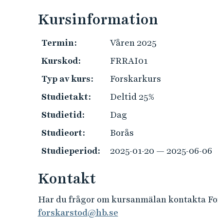
e
h
Kursinformation
å
l
Termin:
Våren 2025
l
Kurskod:
FRRAI01
e
t
Typ av kurs:
Forskarkurs
Studietakt:
Deltid 25%
Studietid:
Dag
Studieort:
Borås
Studieperiod:
2025-01-20 — 2025-06-06
Kontakt
Har du frågor om kursanmälan kontakta Fo
forskarstod@hb.se