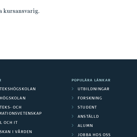
a kursansvarig.
R
POPULÄRA LÄNKAR
OTEKSHÖGSKOLAN
UTBILDNINGAR
LHÖGSKOLAN
FORSKNING
TEKS- OCH
STUDENT
MATIONSVETENSKAP
ANSTÄLLD
L OCH IT
ALUMN
SKAN I VÅRDEN
JOBBA HOS OSS