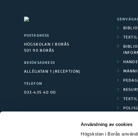
GENVÄGA
BIBLI
POSTADRESS
TEXTI
HÖGSKOLAN I BORÅS
BIBLIO
501 90 BORÅS
INFOR
HANDE
BESÖKSADRESS
MÄNNI
ALLÉGATAN 1 (RECEPTION)
PEDAG
TELEFON
RESUR
033-435 40 00
TEXTI
POLIS
SCIENC
Användning av cookies
Högskolan i Borås använder