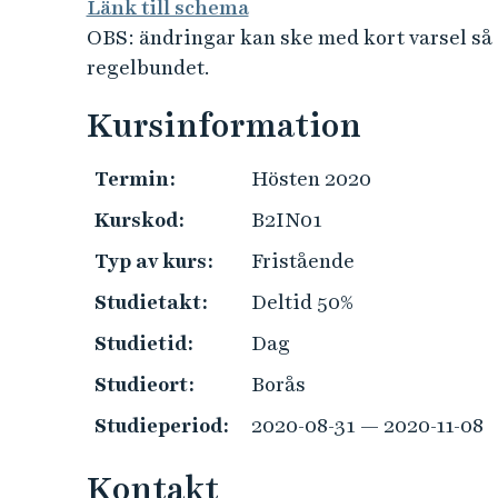
e
Länk till schema
h
OBS: ändringar kan ske med kort varsel så d
å
regelbundet.
l
Kursinformation
l
e
t
Termin:
Hösten 2020
Kurskod:
B2IN01
Typ av kurs:
Fristående
Studietakt:
Deltid 50%
Studietid:
Dag
Studieort:
Borås
Studieperiod:
2020-08-31 — 2020-11-08
Kontakt