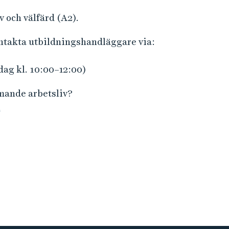
 och välfärd (A2).
ontakta utbildningshandläggare via:
dag kl. 10:00–12:00)
mmande arbetsliv?
n