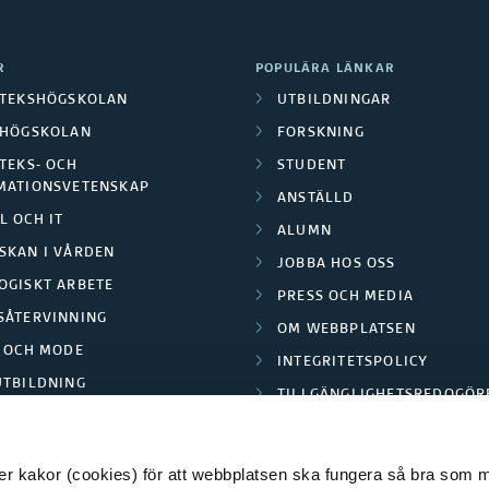
R
POPULÄRA LÄNKAR
OTEKSHÖGSKOLAN
UTBILDNINGAR
LHÖGSKOLAN
FORSKNING
TEKS- OCH
STUDENT
MATIONSVETENSKAP
ANSTÄLLD
L OCH IT
ALUMN
SKAN I VÅRDEN
JOBBA HOS OSS
OGISKT ARBETE
PRESS OCH MEDIA
SÅTERVINNING
OM WEBBPLATSEN
L OCH MODE
INTEGRITETSPOLICY
UTBILDNING
TILLGÄNGLIGHETSREDOGÖR
E PARK BORÅS
 kakor (cookies) för att webbplatsen ska fungera så bra som möj