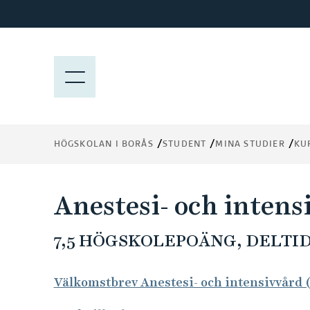
H
o
p
p
M
a
E
t
N
i
Y
l
HÖGSKOLAN I BORÅS
STUDENT
MINA STUDIER
KU
l
h
u
Anestesi- och intens
v
u
7,5 HÖGSKOLEPOÄNG, DELTID
d
i
n
Välkomstbrev Anestesi- och intensivvård 
n