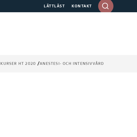
A
LÄTTLÄST
KONTAKT
n
g
e
s
ö
k
o
r
KURSER HT 2020
ANESTESI- OCH INTENSIVVÅRD
d
i
d
e
s
k
t
o
p