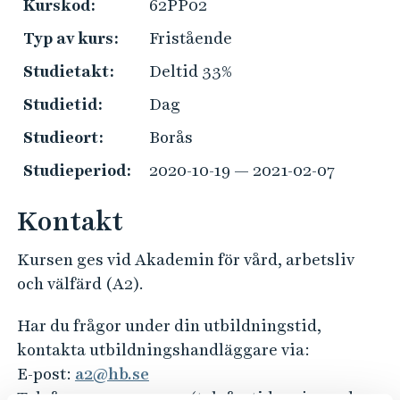
e
Kurskod:
62PP02
h
Typ av kurs:
Fristående
å
Studietakt:
Deltid 33%
l
l
Studietid:
Dag
e
Studieort:
Borås
t
Studieperiod:
2020-10-19 — 2021-02-07
Kontakt
Kursen ges vid Akademin för vård, arbetsliv
och välfärd (A2).
Har du frågor under din utbildningstid,
kontakta utbildningshandläggare via:
E-post:
a2@hb.se
Telefon: 033-435 4012 (telefontid varje vardag