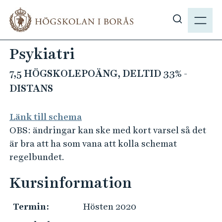
H
M
o
E
V
p
N
i
p
Psykiatri
Y
s
a
a
t
7,5 HÖGSKOLEPOÄNG, DELTID 33% -
s
i
DISTANS
ö
l
k
l
Länk till schema
p
h
OBS: ändringar kan ske med kort varsel så det
å
u
är bra att ha som vana att kolla schemat
h
v
b
regelbundet.
u
.
d
Kursinformation
s
i
e
n
Termin:
Hösten 2020
n