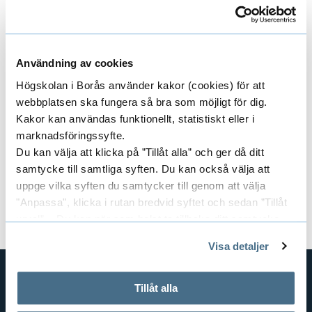
kl. 10:00–12:00)
Har du frågor kring val av studier och
Användning av cookies
kommande arbetsliv?
Högskolan i Borås använder kakor (cookies) för att
Kontakta studie- och karriärvägledningen
webbplatsen ska fungera så bra som möjligt för dig.
Kakor kan användas funktionellt, statistiskt eller i
Kursansvarig:
Niklas Andersson
marknadsföringssyfte.
Kursansvarig:
Aleksandra Jarling
Du kan välja att klicka på ”Tillåt alla” och ger då ditt
samtycke till samtliga syften. Du kan också välja att
Dokument
uppge vilka syften du samtycker till genom att välja
"Anpassa", klicka i rutan bredvid syftet och sedan ”Tillåt
Kursplan och litteraturlista (pdf)
urval”. Du kan när som helst ta tillbaka ditt samtycke
genom att öppna CookieBot på vår sida och klicka på ”Ta
Visa detaljer
tillbaka samtycke”.
På fliken "Information" kan du läsa om hur kakorna
används och hur vi och våra leverantörer inhämtar och
Tillåt alla
GENVÄGAR
behandlar personuppgifter.