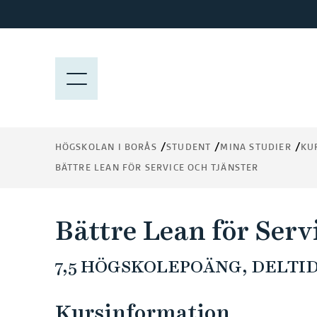
H
o
p
p
M
a
E
t
N
i
Y
l
HÖGSKOLAN I BORÅS
STUDENT
MINA STUDIER
KU
l
BÄTTRE LEAN FÖR SERVICE OCH TJÄNSTER
h
u
v
Bättre Lean för Serv
u
d
7,5 HÖGSKOLEPOÄNG, DELTID 
i
n
n
Kursinformation