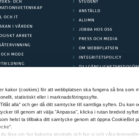
TEKS- OCH
STUDENT
MATIONSVETENSKAP
ANSTÄLLD
L OCH IT
ALUMN
SKAN I VÅRDEN
JOBBA HOS OSS
OGISKT ARBETE
PRESS OCH MEDIA
SÅTERVINNING
OM WEBBPLATSEN
L OCH MODE
INTEGRITETSPOLICY
UTBILDNING
TILLGÄNGLIGHETSREDOGÖR
E PARK BORÅS
 kakor (cookies) för att webbplatsen ska fungera så bra som möj
ellt, statistiskt eller i marknadsföringssyfte.
Tillåt alla” och ger då ditt samtycke till samtliga syften. Du kan o
© 2026 HÖGSKOLAN I BORÅS
ycker till genom att välja "Anpassa", klicka i rutan bredvid syfte
 som helst ta tillbaka ditt samtycke genom att öppna CookieBot p
ycke”.
n du läsa om hur kakorna används och hur vi och våra leverantö