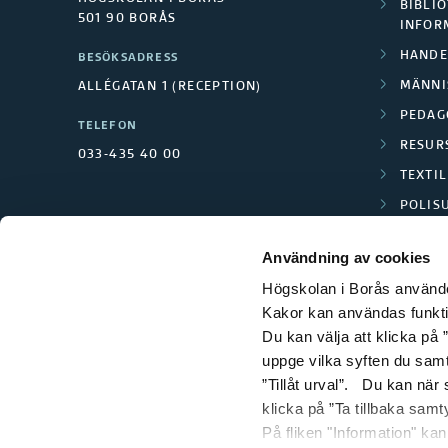
BIBLIO
501 90 BORÅS
INFOR
HANDE
BESÖKSADRESS
MÄNNI
ALLÉGATAN 1 (RECEPTION)
PEDAG
TELEFON
RESUR
033-435 40 00
TEXTI
POLIS
SCIENC
Användning av cookies
Högskolan i Borås använder
Kakor kan användas funktion
Du kan välja att klicka på ”
uppge vilka syften du samt
”Tillåt urval”. Du kan när
klicka på ”Ta tillbaka samt
På fliken "Information" ka