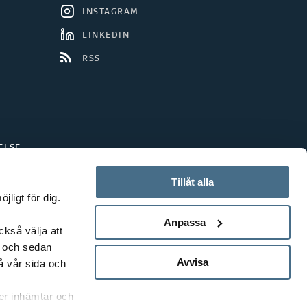
INSTAGRAM
LINKEDIN
RSS
ELSE
Tillåt alla
ligt för dig.
Anpassa
ckså välja att
t och sedan
Avvisa
å vår sida och
rer inhämtar och