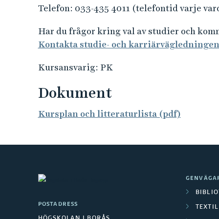
Telefon: 033-435 4011 (telefontid varje var
Har du frågor kring val av studier och ko
Kontakta studie- och karriärvägledninge
Kursansvarig: PK
Dokument
Kursplan och litteraturlista (pdf)
GENVÄGA
BIBLI
POSTADRESS
TEXTI
HÖGSKOLAN I BORÅS