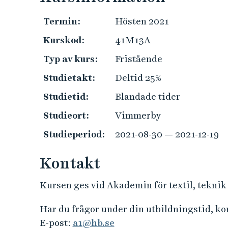
e
h
Termin:
Hösten 2021
å
Kurskod:
41M13A
l
l
Typ av kurs:
Fristående
e
Studietakt:
Deltid 25%
t
Studietid:
Blandade tider
Studieort:
Vimmerby
Studieperiod:
2021-08-30 — 2021-12-19
Kontakt
Kursen ges vid Akademin för textil, teknik
Har du frågor under din utbildningstid, k
E-post:
a1@hb.se