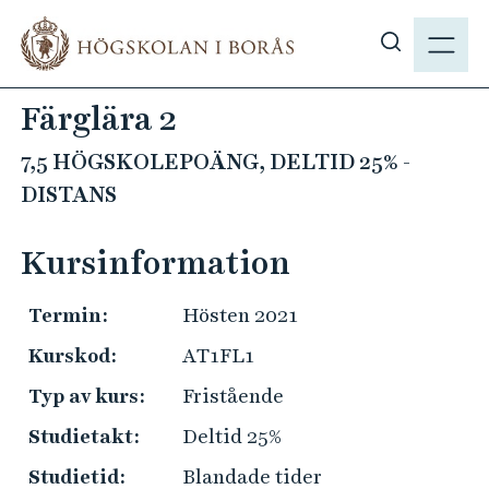
H
M
o
E
V
p
N
i
p
Färglära 2
Y
s
a
a
t
7,5 HÖGSKOLEPOÄNG, DELTID 25% -
s
i
DISTANS
ö
l
k
l
Kursinformation
p
h
å
u
Termin:
Hösten 2021
h
v
b
u
Kurskod:
AT1FL1
.
d
Typ av kurs:
Fristående
s
i
e
Studietakt:
Deltid 25%
n
n
Studietid:
Blandade tider