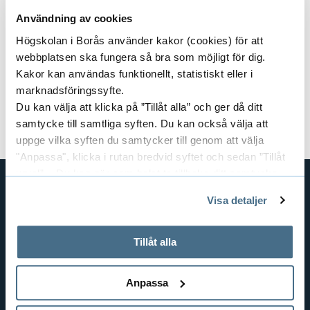
Användning av cookies
Kursansvarig:
Pia Mouwitz
Högskolan i Borås använder kakor (cookies) för att
webbplatsen ska fungera så bra som möjligt för dig.
Dokument
Kakor kan användas funktionellt, statistiskt eller i
marknadsföringssyfte.
Kursplan och litteraturlista (pdf)
Du kan välja att klicka på ”Tillåt alla” och ger då ditt
Välkomstbrev Färglära 2.pdf
samtycke till samtliga syften. Du kan också välja att
uppge vilka syften du samtycker till genom att välja
"Anpassa", klicka i rutan bredvid syftet och sedan ”Tillåt
urval”. Du kan när som helst ta tillbaka ditt samtycke
genom att öppna CookieBot på vår sida och klicka på ”Ta
Visa detaljer
tillbaka samtycke”.
GENVÄGAR
På fliken "Information" kan du läsa om hur kakorna
BIBLIOTEKSHÖGSKOLAN
används och hur vi och våra leverantörer inhämtar och
Tillåt alla
TEXTILHÖGSKOLAN
behandlar personuppgifter.
BIBLIOTEKS- OCH INFORMATIONSVETENSKAP
Anpassa
HANDEL OCH IT