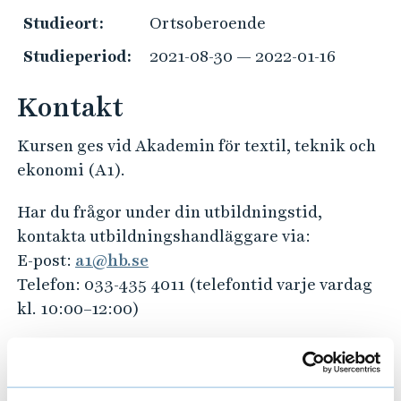
e
Studieort:
Ortsoberoende
h
å
Studieperiod:
2021-08-30 — 2022-01-16
l
l
Kontakt
e
t
Kursen ges vid Akademin för textil, teknik och
ekonomi (A1).
Har du frågor under din utbildningstid,
kontakta utbildningshandläggare via:
E-post:
a1@hb.se
Telefon: 033-435 4011 (telefontid varje vardag
kl. 10:00–12:00)
Har du frågor kring val av studier och
kommande arbetsliv?
Kontakta studie- och karriärvägledningen