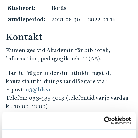
e
Studieort:
Borås
h
å
Studieperiod:
2021-08-30 — 2022-01-16
l
l
Kontakt
e
t
Kursen ges vid Akademin för bibliotek,
information, pedagogik och IT (A3).
Har du frågor under din utbildningstid,
kontakta utbildningshandläggare via:
E-post:
a3@hb.se
Telefon: 033-435 4013 (telefontid varje vardag
kl. 10:00–12:00)
Har du frågor kring val av studier och
kommande arbetsliv?
Kontakta studie- och karriärvägledningen