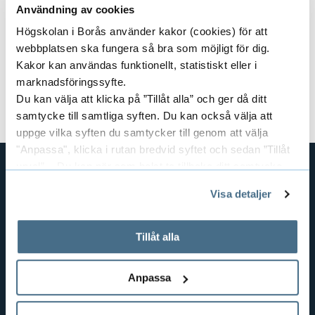
Användning av cookies
Kursansvarig:
Marita Cronqvist
Högskolan i Borås använder kakor (cookies) för att
webbplatsen ska fungera så bra som möjligt för dig.
Dokument
Kakor kan användas funktionellt, statistiskt eller i
marknadsföringssyfte.
Kursplan och litteraturlista (pdf)
Du kan välja att klicka på ”Tillåt alla” och ger då ditt
samtycke till samtliga syften. Du kan också välja att
uppge vilka syften du samtycker till genom att välja
"Anpassa", klicka i rutan bredvid syftet och sedan ”Tillåt
urval”. Du kan när som helst ta tillbaka ditt samtycke
genom att öppna CookieBot på vår sida och klicka på ”Ta
GENVÄGAR
Visa detaljer
tillbaka samtycke”.
BIBLIOTEKSHÖGSKOLAN
På fliken "Information" kan du läsa om hur kakorna
TEXTILHÖGSKOLAN
används och hur vi och våra leverantörer inhämtar och
Tillåt alla
behandlar personuppgifter.
BIBLIOTEKS- OCH INFORMATIONSVETENSKAP
HANDEL OCH IT
Anpassa
MÄNNISKAN I VÅRDEN