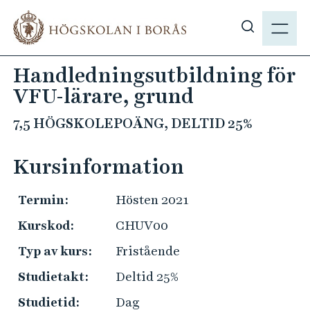
H
M
o
E
V
p
N
i
p
Handledningsutbildning för
Y
s
a
VFU-lärare, grund
a
t
s
i
7,5 HÖGSKOLEPOÄNG, DELTID 25%
ö
l
k
l
Kursinformation
p
h
å
u
Termin:
Hösten 2021
h
v
b
u
Kurskod:
CHUV00
.
d
Typ av kurs:
Fristående
s
i
e
Studietakt:
Deltid 25%
n
n
Studietid:
Dag