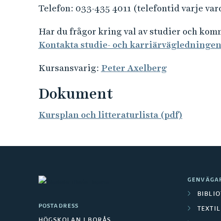
Telefon: 033-435 4011 (telefontid varje var
Har du frågor kring val av studier och ko
Kontakta studie- och karriärvägledninge
Kursansvarig:
Peter Axelberg
Dokument
Kursplan och litteraturlista (pdf)
GENVÄGA
BIBLI
POSTADRESS
TEXTI
HÖGSKOLAN I BORÅS