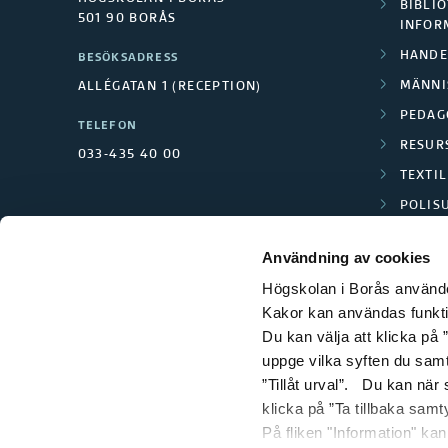
BIBLIO
501 90 BORÅS
INFOR
HANDE
BESÖKSADRESS
MÄNNI
ALLÉGATAN 1 (RECEPTION)
PEDAG
TELEFON
RESUR
033-435 40 00
TEXTI
POLIS
SCIENC
Användning av cookies
Högskolan i Borås använder
Kakor kan användas funktion
Du kan välja att klicka på ”
uppge vilka syften du samt
”Tillåt urval”. Du kan när
klicka på ”Ta tillbaka samt
På fliken "Information" ka