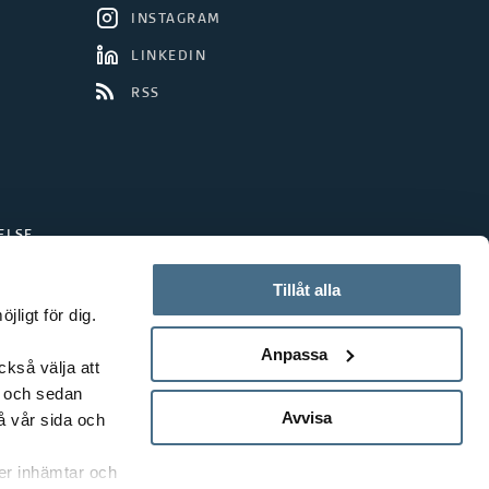
INSTAGRAM
LINKEDIN
RSS
ELSE
Tillåt alla
ligt för dig.
Anpassa
ckså välja att
t och sedan
Avvisa
å vår sida och
rer inhämtar och