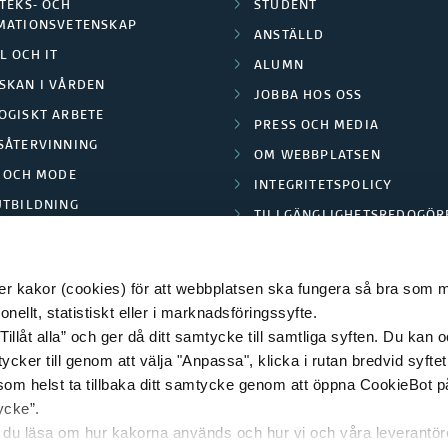
TEKS- OCH
STUDENT
MATIONSVETENSKAP
ANSTÄLLD
L OCH IT
ALUMN
SKAN I VÅRDEN
JOBBA HOS OSS
OGISKT ARBETE
PRESS OCH MEDIA
SÅTERVINNING
OM WEBBPLATSEN
L OCH MODE
INTEGRITETSPOLICY
UTBILDNING
TILLGÄNGLIGHETSREDOGÖR
E PARK BORÅS
 kakor (cookies) för att webbplatsen ska fungera så bra som möj
ellt, statistiskt eller i marknadsföringssyfte.
Tillåt alla” och ger då ditt samtycke till samtliga syften. Du kan o
© 2026 HÖGSKOLAN I BORÅS
ycker till genom att välja "Anpassa", klicka i rutan bredvid syfte
 som helst ta tillbaka ditt samtycke genom att öppna CookieBot p
ycke”.
n du läsa om hur kakorna används och hur vi och våra leverantö