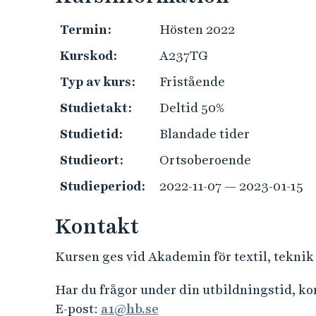
e
h
Termin:
Hösten 2022
å
Kurskod:
A237TG
l
l
Typ av kurs:
Fristående
e
Studietakt:
Deltid 50%
t
Studietid:
Blandade tider
Studieort:
Ortsoberoende
Studieperiod:
2022-11-07 — 2023-01-15
Kontakt
Kursen ges vid Akademin för textil, teknik
Har du frågor under din utbildningstid, k
E-post:
a1@hb.se