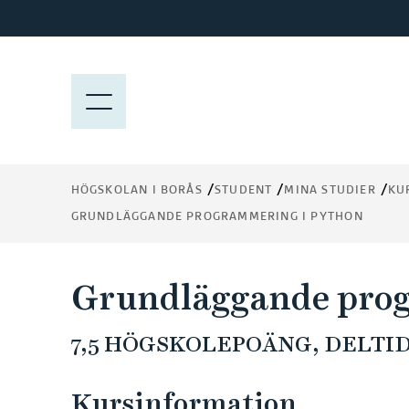
H
o
p
p
M
a
E
t
N
i
Y
l
HÖGSKOLAN I BORÅS
STUDENT
MINA STUDIER
KU
l
GRUNDLÄGGANDE PROGRAMMERING I PYTHON
h
u
v
Grundläggande prog
u
d
7,5 HÖGSKOLEPOÄNG, DELTID 
i
n
n
Kursinformation