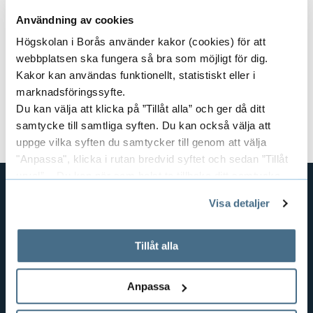
kommande arbetsliv?
Kontakta studie- och karriärvägledningen
Användning av cookies
Högskolan i Borås använder kakor (cookies) för att
Kursansvarig:
Gisela Bohlin
webbplatsen ska fungera så bra som möjligt för dig.
Kakor kan användas funktionellt, statistiskt eller i
Dokument
marknadsföringssyfte.
Du kan välja att klicka på ”Tillåt alla” och ger då ditt
Kursplan och litteraturlista (pdf)
samtycke till samtliga syften. Du kan också välja att
uppge vilka syften du samtycker till genom att välja
"Anpassa", klicka i rutan bredvid syftet och sedan ”Tillåt
urval”. Du kan när som helst ta tillbaka ditt samtycke
genom att öppna CookieBot på vår sida och klicka på ”Ta
Visa detaljer
tillbaka samtycke”.
GENVÄGAR
På fliken "Information" kan du läsa om hur kakorna
BIBLIOTEKSHÖGSKOLAN
används och hur vi och våra leverantörer inhämtar och
Tillåt alla
TEXTILHÖGSKOLAN
behandlar personuppgifter.
BIBLIOTEKS- OCH INFORMATIONSVETENSKAP
Anpassa
HANDEL OCH IT