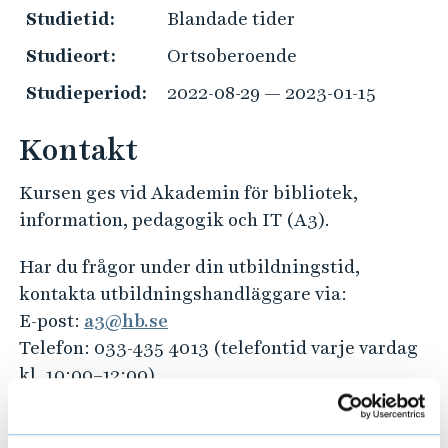
e
Studietid:
Blandade tider
h
Studieort:
Ortsoberoende
å
l
Studieperiod:
2022-08-29 — 2023-01-15
l
e
Kontakt
t
Kursen ges vid Akademin för bibliotek,
information, pedagogik och IT (A3).
Har du frågor under din utbildningstid,
kontakta utbildningshandläggare via:
E-post:
a3@hb.se
Telefon: 033-435 4013 (telefontid varje vardag
kl. 10:00–12:00)
Har du frågor kring val av studier och