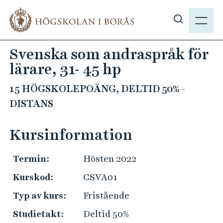
H
M
o
E
V
p
N
i
p
Svenska som andraspråk för
Y
s
a
lärare, 31- 45 hp
a
t
s
i
15 HÖGSKOLEPOÄNG, DELTID 50% -
ö
l
DISTANS
k
l
p
h
Kursinformation
å
u
h
v
b
Termin:
Hösten 2022
u
.
d
Kurskod:
CSVA01
s
i
Typ av kurs:
Fristående
e
n
n
Studietakt:
Deltid 50%