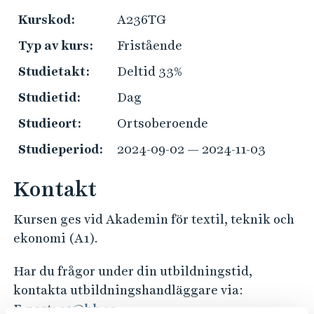
e
ä
Kurskod:
A236TG
h
l
å
Typ av kurs:
Fristående
k
l
o
Studietakt:
Deltid 33%
l
m
e
Studietid:
Dag
s
t
Studieort:
Ortsoberoende
t
i
Studieperiod:
2024-09-02 — 2024-11-03
n
f
Kontakt
o
Kursen ges vid Akademin för textil, teknik och
r
ekonomi (A1).
m
a
Har du frågor under din utbildningstid,
t
kontakta utbildningshandläggare via:
i
E-post:
a1@hb.se