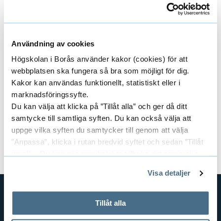
o
Telefon: 033-435 4011 (telefontid varje vardag
n
kl. 10:00–12:00)
Användning av cookies
Har du frågor kring val av studier och
kommande arbetsliv?
Högskolan i Borås använder kakor (cookies) för att
webbplatsen ska fungera så bra som möjligt för dig.
Kontakta studie- och karriärvägledningen
Kakor kan användas funktionellt, statistiskt eller i
marknadsföringssyfte.
Kursansvarig: HNWI
Du kan välja att klicka på ”Tillåt alla” och ger då ditt
Dokument
samtycke till samtliga syften. Du kan också välja att
uppge vilka syften du samtycker till genom att välja
Kursplan och litteraturlista (pdf)
"Anpassa", klicka i rutan bredvid syftet och sedan ”Tillåt
urval”. Du kan när som helst ta tillbaka ditt samtycke
genom att öppna CookieBot på vår sida och klicka på ”Ta
Visa detaljer
tillbaka samtycke”.
På fliken "Information" kan du läsa om hur kakorna
används och hur vi och våra leverantörer inhämtar och
Tillåt alla
GENVÄGAR
behandlar personuppgifter.