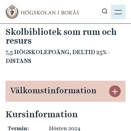
H
M
o
E
V
p
N
i
p
Skolbibliotek som rum och
Y
s
a
resurs
a
t
s
i
7,5 HÖGSKOLEPOÄNG, DELTID 25% -
ö
l
DISTANS
k
l
p
h
å
u
h
v
Välkomstinformation
S
b
u
t
.
d
ä
s
i
Kursinformation
n
e
n
g
n
Termin:
Hösten 2024
V