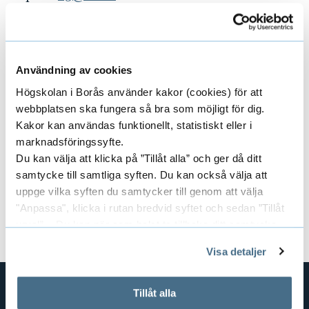
o
Telefon: 033-435 4013 (telefontid varje vardag
n
kl. 10:00–12:00)
Har du frågor kring val av studier och
Användning av cookies
kommande arbetsliv?
Högskolan i Borås använder kakor (cookies) för att
Kontakta studie- och karriärvägledningen
webbplatsen ska fungera så bra som möjligt för dig.
Kakor kan användas funktionellt, statistiskt eller i
Kursansvarig:
Maria Ringbo
marknadsföringssyfte.
Kursansvarig:
Anton Carlander Borgström
Du kan välja att klicka på ”Tillåt alla” och ger då ditt
samtycke till samtliga syften. Du kan också välja att
Dokument
uppge vilka syften du samtycker till genom att välja
"Anpassa", klicka i rutan bredvid syftet och sedan ”Tillåt
Kursplan och litteraturlista (pdf)
urval”. Du kan när som helst ta tillbaka ditt samtycke
genom att öppna CookieBot på vår sida och klicka på ”Ta
Visa detaljer
tillbaka samtycke”.
På fliken "Information" kan du läsa om hur kakorna
används och hur vi och våra leverantörer inhämtar och
Tillåt alla
behandlar personuppgifter.