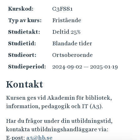
e
ä
Kurskod:
C3FSS1
h
l
å
Typ av kurs:
Fristående
k
l
o
Studietakt:
Deltid 25%
l
m
e
Studietid:
Blandade tider
s
t
Studieort:
Ortsoberoende
t
i
Studieperiod:
2024-09-02 — 2025-01-19
n
f
Kontakt
o
Kursen ges vid Akademin för bibliotek,
r
information, pedagogik och IT (A3).
m
a
Har du frågor under din utbildningstid,
t
kontakta utbildningshandläggare via:
i
E-post:
a3@hb.se