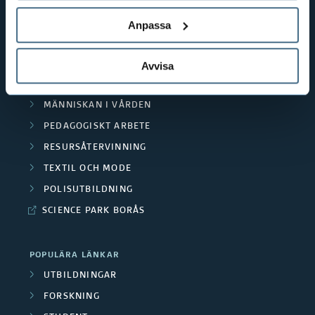
GENVÄGAR
BIBLIOTEKSHÖGSKOLAN
Anpassa
TEXTILHÖGSKOLAN
BIBLIOTEKS- OCH INFORMATIONSVETENSKAP
Avvisa
HANDEL OCH IT
MÄNNISKAN I VÅRDEN
PEDAGOGISKT ARBETE
RESURSÅTERVINNING
TEXTIL OCH MODE
POLISUTBILDNING
SCIENCE PARK BORÅS
POPULÄRA LÄNKAR
UTBILDNINGAR
FORSKNING